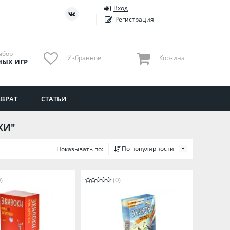
Вход
ть
Тюменская область
Регистрация
Удмуртия
Ульяновская область
ыбор
Избранное
Корзина
НЫХ ИГР
ВРАТ
СТАТЬИ
КИ"
По популярности
Показывать по:
)
(0)