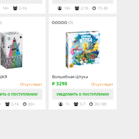
14+
2-16
18+
2-16
15-30
)
(0)
ШКЯ
Волшебная Штука
₽ 3290
Отсутствует
Отсутствует
ИТЬ О ПОСТУПЛЕНИИ
УВЕДОМИТЬ О ПОСТУПЛЕНИИ
+
2-16
60+
7+
3-7
30-190