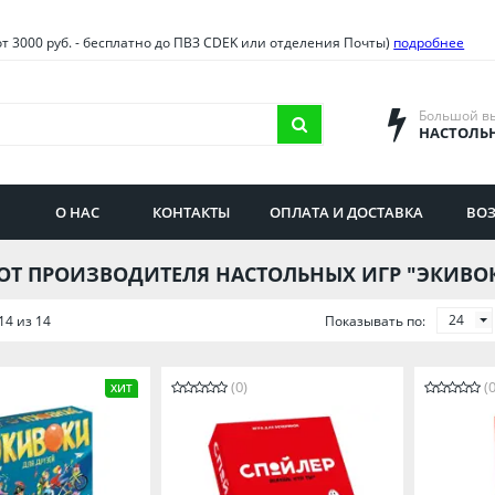
овия
Санкт-Петербург и облас
от 3000 руб. - бесплатно до ПВЗ CDEK или отделения Почты)
подробнее
ва и область
Самарская область
городская область
Саратовская область
Большой в
НАСТОЛЬ
сибирская область
Свердловская область
ая область
Смоленская область
О НАС
КОНТАКТЫ
ОПЛАТА И ДОСТАВКА
ВОЗ
бургская область
Ставропольский край
ОТ ПРОИЗВОДИТЕЛЯ НАСТОЛЬНЫХ ИГР "ЭКИВО
24
14 из 14
Показывать по:
(0)
(0
ХИТ