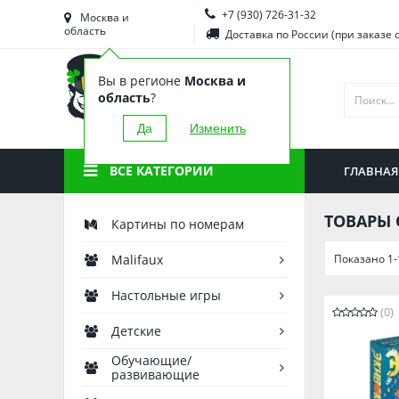
+7 (930) 726-31-32
Башкортостан
Морд
Москва и
область
Доставка по России (при заказе 
Брянская область
Моск
Вы в регионе
Москва и
Вологодская область
Ниже
область
?
Воронежская область
Ново
Да
Изменить
Иркутская область
Омск
ВСЕ КАТЕГОРИИ
ГЛАВНАЯ
Калининградская область
Орен
ТОВАРЫ 
Картины по номерам
Показано 1-
Malifaux
Настольные игры
(0)
Детские
Обучающие/
развивающие