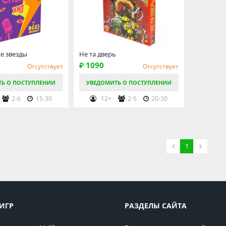
се звезды
Не та дверь
₽ 1090
Отсутствует
Отсутствует
ТЬ О ПОСТУПЛЕНИИ
УВЕДОМИТЬ О ПОСТУПЛЕНИИ
2-6
15-30
12+
2-5
20-30
1
ИГР
РАЗДЕЛЫ САЙТА