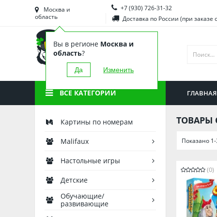
+7 (930) 726-31-32
Башкортостан
Морд
Москва и
область
Доставка по России (при заказе 
Брянская область
Моск
Вы в регионе
Москва и
Вологодская область
Ниже
область
?
Воронежская область
Ново
Да
Изменить
Иркутская область
Омск
ВСЕ КАТЕГОРИИ
ГЛАВНАЯ
Калининградская область
Орен
ТОВАРЫ 
Картины по номерам
Показано 1-
Malifaux
Настольные игры
(0)
Детские
Обучающие/
развивающие