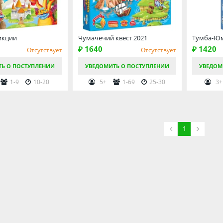
икции
Чумачечий квест 2021
Тумба-Ю
₽ 1640
₽ 1420
Отсутствует
Отсутствует
ТЬ О ПОСТУПЛЕНИИ
УВЕДОМИТЬ О ПОСТУПЛЕНИИ
УВЕДОМ
1-9
10-20
5+
1-69
25-30
3+
1