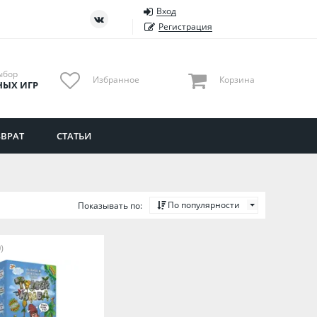
Вход
ть
Тюменская область
Регистрация
Удмуртия
Ульяновская область
ыбор
Избранное
Корзина
НЫХ ИГР
ВРАТ
СТАТЬИ
По популярности
Показывать по:
)