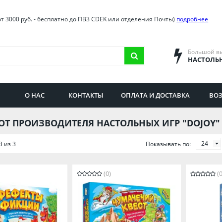
овия
Санкт-Петербург и облас
от 3000 руб. - бесплатно до ПВЗ CDEK или отделения Почты)
подробнее
ва и область
Самарская область
городская область
Саратовская область
Большой в
НАСТОЛЬ
сибирская область
Свердловская область
ая область
Смоленская область
О НАС
КОНТАКТЫ
ОПЛАТА И ДОСТАВКА
ВОЗ
бургская область
Ставропольский край
ОТ ПРОИЗВОДИТЕЛЯ НАСТОЛЬНЫХ ИГР "DOJOY"
24
3 из 3
Показывать по:
(0)
(0