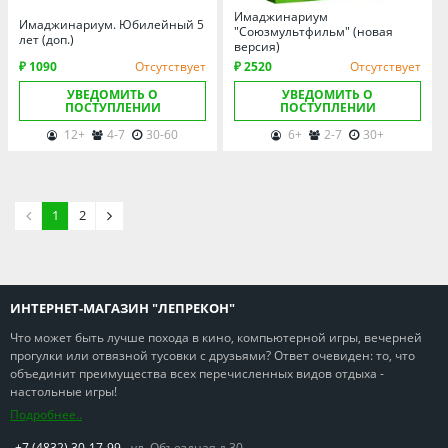
Имаджинариум
Имаджинариум. Юбилейный 5
"Союзмультфильм" (новая
лет (доп.)
версия)
₽ 1090
Отсутствует
₽ 2520
Отсутствует
УВЕДОМИТЬ О
УВЕДОМИТЬ О
ПОСТУПЛЕНИИ
ПОСТУПЛЕНИИ
12+
4-7
30-60
6+
2-7
30+
1
2
ИНТЕРНЕТ-МАГАЗИН "ЛЕПРЕКОН"
Что может быть лучше похода в кино, компьютерной игры, вечерней
прогулки или отвязной тусовки с друзьями? Ответ очевиден: то, что
объединит преимущества всех перечисленных видов отдыха -
настольные игры!
Подробнее..
+7 (4832) 30-17-99
ул. Объездная д.30