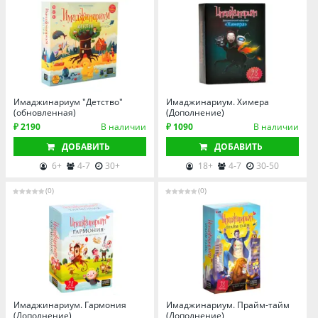
Томская область
Тюменская область
Удмуртия
Ульяновская область
Имаджинариум "Детство"
Имаджинариум. Химера
(обновленная)
(Дополнение)
₽ 2190
В наличии
₽ 1090
В наличии
ДОБАВИТЬ
ДОБАВИТЬ
6+
4-7
30+
18+
4-7
30-50
(0)
(0)
Имаджинариум. Гармония
Имаджинариум. Прайм-тайм
(Дополнение)
(Дополнение)