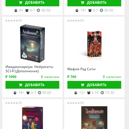
ДОБАВИТЬ
ДОБАВИТЬ
8+
4-7
30-50
16+
4-7
30-50
(0)
(0)
Имаджинариум. Нейросеть:
Мафия Рэд Сити
SCI-FI (Дополнение)
₽ 1090
В наличии
₽ 760
В наличии
ДОБАВИТЬ
ДОБАВИТЬ
18+
4-7
30-60
12+
6-16
15-30
(0)
(0)