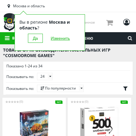
Астраханская область
Москва и область
Башкортостан
Брянская область
Вы в регионе
Москва и
Избранное
Вологодская область
область
?
Воронежская область
ВСЕ КАТЕГОРИИ
Да
Изменить
МЕНЮ
Иркутская область
ТОВАРЫ ОТ ПРОИЗВОДИТЕЛЯ НАСТОЛЬНЫХ ИГР
Калининградская область
"COSMODROME GAMES"
Кировская область
Показано 1-24 из 34
Краснодарский край
24
Показывать по:
Красноярский край
По популярности
Показывать по:
Липецкая область
Мордовия
(0)
(0)
ХИТ
ХИТ
Москва и область
Нижегородская область
Новосибирская область