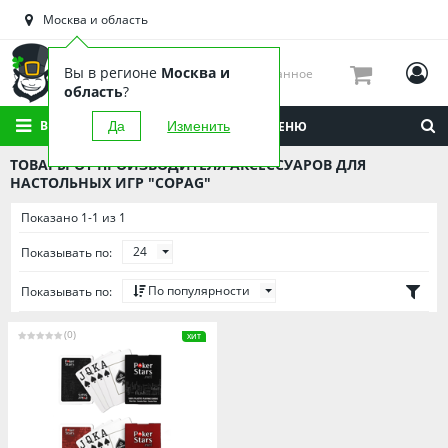
Астраханская область
Москва и область
Башкортостан
Брянская область
Вы в регионе
Москва и
Избранное
Вологодская область
область
?
Воронежская область
ВСЕ КАТЕГОРИИ
Да
Изменить
МЕНЮ
Иркутская область
ТОВАРЫ ОТ ПРОИЗВОДИТЕЛЯ АКСЕССУАРОВ ДЛЯ
Калининградская область
НАСТОЛЬНЫХ ИГР "COPAG"
Кировская область
Показано 1-1 из 1
Краснодарский край
24
Показывать по:
Красноярский край
По популярности
Показывать по:
Липецкая область
Мордовия
(0)
ХИТ
Москва и область
Нижегородская область
Новосибирская область