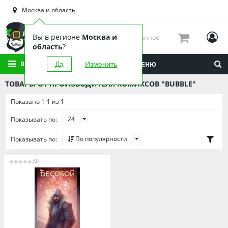
Астраханская область
Москва и область
Башкортостан
Брянская область
Вы в регионе
Москва и
Избранное
Вологодская область
область
?
Воронежская область
ВСЕ КАТЕГОРИИ
Да
Изменить
МЕНЮ
Иркутская область
ТОВАРЫ ОТ ПРОИЗВОДИТЕЛЯ КОМИКСОВ "BUBBLE"
Калининградская область
Показано 1-1 из 1
Кировская область
24
Показывать по:
Краснодарский край
Красноярский край
По популярности
Показывать по:
Липецкая область
(0)
Мордовия
Москва и область
Нижегородская область
Новосибирская область