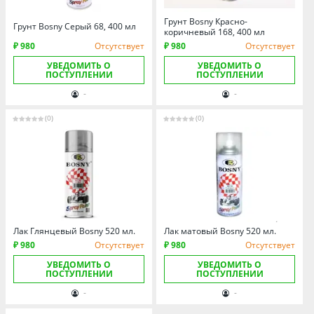
Омская область
Грунт Bosny Красно-
Оренбургская область
Грунт Bosny Серый 68, 400 мл
коричневый 168, 400 мл
Пензенская область
₽ 980
Отсутствует
₽ 980
Отсутствует
Пермский край
УВЕДОМИТЬ О
УВЕДОМИТЬ О
ПОСТУПЛЕНИИ
ПОСТУПЛЕНИИ
Ростовская область
-
-
Рязанская область
(0)
(0)
Санкт-Петербург и область
Самарская область
Саратовская область
Свердловская область
Смоленская область
Лак Глянцевый Bosny 520 мл.
Лак матовый Bosny 520 мл.
Ставропольский край
₽ 980
Отсутствует
₽ 980
Отсутствует
Тамбовская область
УВЕДОМИТЬ О
УВЕДОМИТЬ О
ПОСТУПЛЕНИИ
ПОСТУПЛЕНИИ
Татарстан
-
-
Тверская область