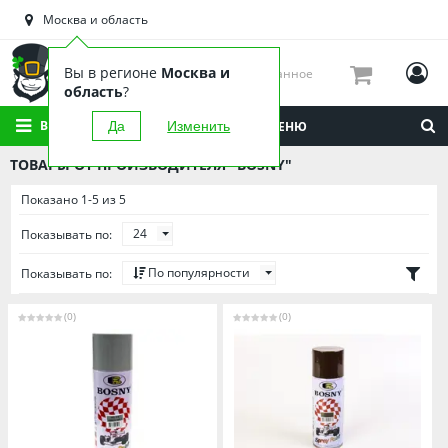
Астраханская область
Москва и область
Башкортостан
Брянская область
Вы в регионе
Москва и
Избранное
Вологодская область
область
?
Воронежская область
ВСЕ КАТЕГОРИИ
Да
Изменить
МЕНЮ
Иркутская область
ТОВАРЫ ОТ ПРОИЗВОДИТЕЛЯ "BOSNY"
Калининградская область
Показано 1-5 из 5
Кировская область
24
Показывать по:
Краснодарский край
Красноярский край
По популярности
Показывать по:
Липецкая область
(0)
(0)
Мордовия
Москва и область
Нижегородская область
Новосибирская область