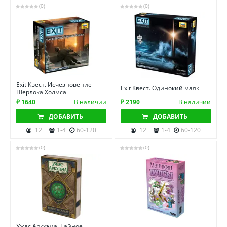
(0)
(0)
Exit Квест. Исчезновение
Exit Квест. Одинокий маяк
Шерлока Холмса
₽ 1640
В наличии
₽ 2190
В наличии
ДОБАВИТЬ
ДОБАВИТЬ
12+
1-4
60-120
12+
1-4
60-120
(0)
(0)
Ужас Аркхэма. Тайное