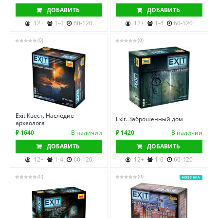
ДОБАВИТЬ
ДОБАВИТЬ
12+
1-4
60-120
12+
1-4
60-120
(0)
(0)
Exit Квест. Наследие
Exit. Заброшенный дом
археолога
₽ 1640
В наличии
₽ 1420
В наличии
ДОБАВИТЬ
ДОБАВИТЬ
12+
1-4
60-120
12+
1-6
60-120
(0)
(0)
НОВИНКА