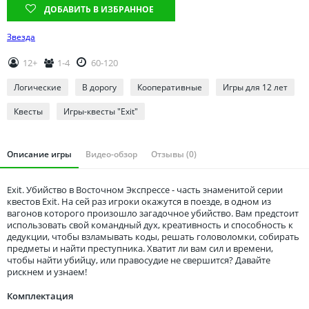
Томская область
ДОБАВИТЬ В ИЗБРАННОЕ
Тюменская область
Звезда
Удмуртия
12+
1-4
60-120
Ульяновская область
Логические
В дорогу
Кооперативные
Игры для 12 лет
Квесты
Игры-квесты "Exit"
Описание игры
Видео-обзор
Отзывы (0)
Exit. Убийство в Восточном Экспрессе - часть знаменитой серии
квестов Exit. На сей раз игроки окажутся в поезде, в одном из
вагонов которого произошло загадочное убийство. Вам предстоит
использовать свой командный дух, креативность и способность к
дедукции, чтобы взламывать коды, решать головоломки, собирать
предметы и найти преступника. Хватит ли вам сил и времени,
чтобы найти убийцу, или правосудие не свершится? Давайте
рискнем и узнаем!
Комплектация