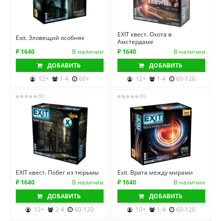
EXIT квест. Охота в
Exit. Зловещий особняк
Амстердаме
₽ 1640
В наличии
₽ 1640
В наличии
ДОБАВИТЬ
ДОБАВИТЬ
12+
1-4
60+
12+
1-4
60-120
(0)
(0)
EXIT квест. Побег из тюрьмы
Exit. Врата между мирами
₽ 1640
В наличии
₽ 1640
В наличии
ДОБАВИТЬ
ДОБАВИТЬ
12+
2-4
60-120
10+
1-4
60-120