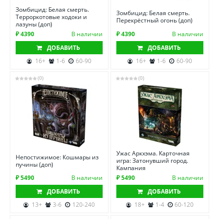
Зомбицид: Белая смерть.
Зомбицид: Белая смерть.
Терроркотовые ходоки и
Перекрёстный огонь (доп)
лазуны (доп)
₽ 4390
В наличии
₽ 4390
В наличии
ДОБАВИТЬ
ДОБАВИТЬ
16+
1-6
60-90
16+
1-6
60-90
(0)
(0)
Ужас Аркхэма. Карточная
Непостижимое: Кошмары из
игра: Затонувший город.
пучины (доп)
Кампания
₽ 5490
В наличии
₽ 5490
В наличии
ДОБАВИТЬ
ДОБАВИТЬ
13+
3-6
120-240
18+
1-4
60-120