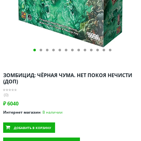
Омская область
Оренбургская область
Пензенская область
Пермский край
Ростовская область
Рязанская область
Санкт-Петербург и область
Самарская область
ЗОМБИЦИД: ЧЁРНАЯ ЧУМА. НЕТ ПОКОЯ НЕЧИСТИ
Саратовская область
(ДОП)
Свердловская область
(0)
Смоленская область
₽
6040
Ставропольский край
Интернет магазин
В наличии
Тамбовская область
Татарстан
ДОБАВИТЬ
В КОРЗИНУ
Тверская область