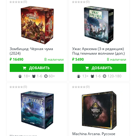
(0)
(0)
Зомбицид: Чёрная чума
Ужас Аркхэма (3-я редакция)
(2024)
Под темными волнами (доп.)
₽ 16490
В наличии
₽ 5490
В наличии
ДОБАВИТЬ
ДОБАВИТЬ
18+
1-6
60+
13+
1-6
120-180
(0)
(0)
Machina Arcana. Русское