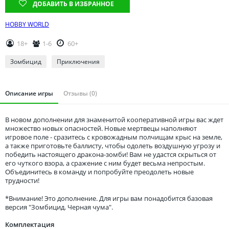
Томская область
ДОБАВИТЬ В ИЗБРАННОЕ
Тюменская область
HOBBY WORLD
Удмуртия
18+
1-6
60+
Ульяновская область
Зомбицид
Приключения
Описание игры
Отзывы (0)
В новом дополнении для знаменитой кооперативной игры вас ждет
множество новых опасностей. Новые мертвецы наполняют
игровое поле - сразитесь с кровожадным полчищам крыс на земле,
а также приготовьте баллисту, чтобы одолеть воздушную угрозу и
победить настоящего дракона-зомби! Вам не удастся скрыться от
его чуткого взора, а сражение с ним будет весьма непростым.
Объединитесь в команду и попробуйте преодолеть новые
трудности!
*Внимание! Это дополнение. Для игры вам понадобится базовая
версия "Зомбицид. Черная чума".
Комплектация