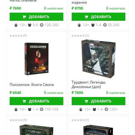
Непостижимое
издание
₽ 7690
В наличии
₽ 8790
В наличии
ДОБАВИТЬ
ДОБАВИТЬ
13+
3-6
120-240
14+
1-4
30-240
(0)
(0)
Трудванг: Легенды.
Поколения. Книга Свона
Дикоземье (доп)
₽ 6040
В наличии
₽ 7690
В наличии
ДОБАВИТЬ
ДОБАВИТЬ
14+
1-4
150-190
13+
1-4
120+
(0)
(0)