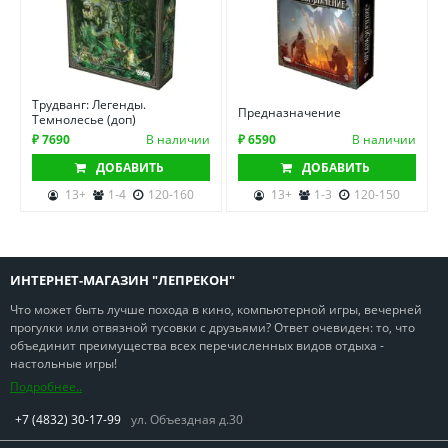
Трудванг: Легенды.
Предназначение
Темнолесье (доп)
₽ 7690
В наличии
₽ 6590
В наличии
ДОБАВИТЬ
ДОБАВИТЬ
13+
1-4
120-160
13+
1-3
120-150
ИНТЕРНЕТ-МАГАЗИН "ЛЕПРЕКОН"
Что может быть лучше похода в кино, компьютерной игры, вечерней
прогулки или отвязной тусовки с друзьями? Ответ очевиден: то, что
объединит преимущества всех перечисленных видов отдыха -
настольные игры!
Подробнее..
+7 (4832) 30-17-99
ул. Объездная д.30