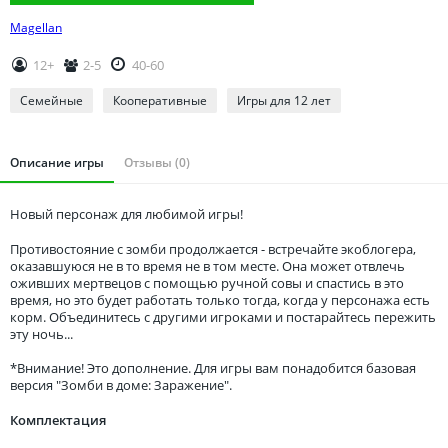
Томская область
Magellan
Тюменская область
Удмуртия
12+
2-5
40-60
Ульяновская область
Семейные
Кооперативные
Игры для 12 лет
Описание игры
Отзывы (0)
Новый персонаж для любимой игры!
Противостояние с зомби продолжается - встречайте экоблогера,
оказавшуюся не в то время не в том месте. Она может отвлечь
оживших мертвецов с помощью ручной совы и спастись в это
время, но это будет работать только тогда, когда у персонажа есть
корм. Объединитесь с другими игроками и постарайтесь пережить
эту ночь...
*Внимание! Это дополнение. Для игры вам понадобится базовая
версия "Зомби в доме: Заражение".
Комплектация