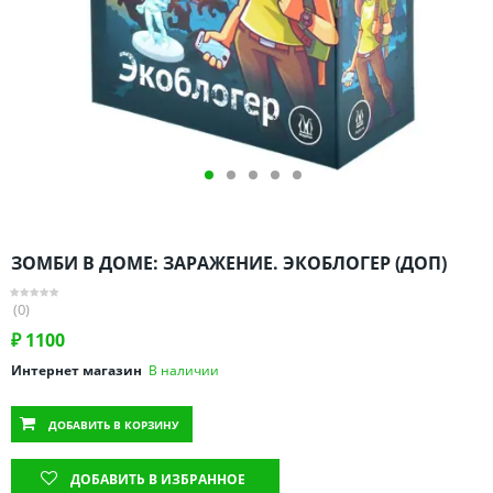
Омская область
Оренбургская область
Пензенская область
Пермский край
Ростовская область
Рязанская область
Санкт-Петербург и область
Самарская область
ЗОМБИ В ДОМЕ: ЗАРАЖЕНИЕ. ЭКОБЛОГЕР (ДОП)
Саратовская область
Свердловская область
(0)
Смоленская область
₽
1100
Ставропольский край
Интернет магазин
В наличии
Тамбовская область
ДОБАВИТЬ
В КОРЗИНУ
Татарстан
Тверская область
ДОБАВИТЬ В ИЗБРАННОЕ