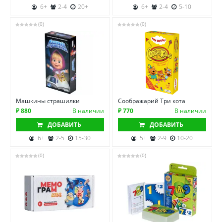
6+
2-4
20+
6+
2-4
5-10
(0)
(0)
Машкины страшилки
Соображарий Три кота
₽ 880
В наличии
₽ 770
В наличии
ДОБАВИТЬ
ДОБАВИТЬ
6+
2-5
15-30
5+
2-9
10-20
(0)
(0)