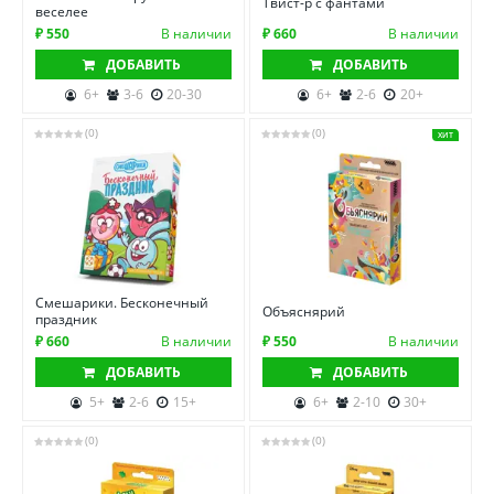
Твист-р с фантами
веселее
₽ 550
В наличии
₽ 660
В наличии
ДОБАВИТЬ
ДОБАВИТЬ
6+
3-6
20-30
6+
2-6
20+
(0)
(0)
ХИТ
Смешарики. Бесконечный
Объяснярий
праздник
₽ 660
В наличии
₽ 550
В наличии
ДОБАВИТЬ
ДОБАВИТЬ
5+
2-6
15+
6+
2-10
30+
(0)
(0)