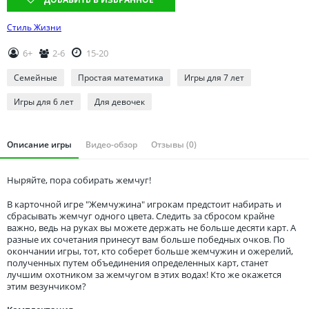
Томская область
Тюменская область
Стиль Жизни
Удмуртия
6+
2-6
15-20
Ульяновская область
Семейные
Простая математика
Игры для 7 лет
Игры для 6 лет
Для девочек
Описание игры
Видео-обзор
Отзывы (0)
Ныряйте, пора собирать жемчуг!
В карточной игре "Жемчужина" игрокам предстоит набирать и
сбрасывать жемчуг одного цвета. Следить за сбросом крайне
важно, ведь на руках вы можете держать не больше десяти карт. А
разные их сочетания принесут вам больше победных очков. По
окончании игры, тот, кто соберет больше жемчужин и ожерелий,
полученных путем объединения определенных карт, станет
лучшим охотником за жемчугом в этих водах! Кто же окажется
этим везунчиком?