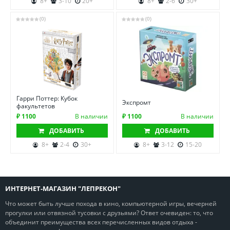
8+
3-10
20+
8+
2-6
30+
(0)
(0)
Гарри Поттер: Кубок
Экспромт
факультетов
₽ 1100
В наличии
₽ 1100
В наличии
ДОБАВИТЬ
ДОБАВИТЬ
8+
2-4
30+
8+
3-12
15-20
ИНТЕРНЕТ-МАГАЗИН "ЛЕПРЕКОН"
Что может быть лучше похода в кино, компьютерной игры, вечерней
прогулки или отвязной тусовки с друзьями? Ответ очевиден: то, что
объединит преимущества всех перечисленных видов отдыха -