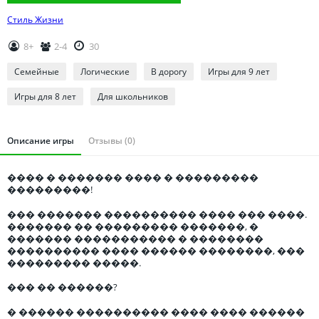
Томская область
Стиль Жизни
Тюменская область
Удмуртия
8+
2-4
30
Ульяновская область
Семейные
Логические
В дорогу
Игры для 9 лет
Игры для 8 лет
Для школьников
Описание игры
Отзывы (0)
���� � ������� ���� � ���������
���������!
��� ������� ���������� ���� ��� ����.
������� �� ��������� �������, �
������� ����������� � ��������
���������� ���� ������ ��������, ���
��������� �����.
��� �� ������?
� ������ ���������� ���� ���� ������