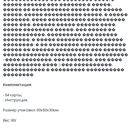
����� ������ ��� ������� � �����,
����� �� ���������� ����� ��� �����
�����, ����� ���������� �����, � �����
�������. ���� ���������� ����������
���� ���, ������ ����� ������ ����,
����� �������� �����, ��� ����� ��
�����������, ��������� ��� ������
�������, � ����� ������� ����� �����
��������. � �� �������� ������������
����� �� ������ ��������� ��� ������
������������ ������� ���� ���������
- ���� ��������. ��� �������, ��� ����
���������� ���� :) ��� ����������,
����������� � ��������� ����������
��������.
Комплектация
- 64 карты,
- Инструкция.
Размер упаковки: 60x60x30мм
Вес: 90г