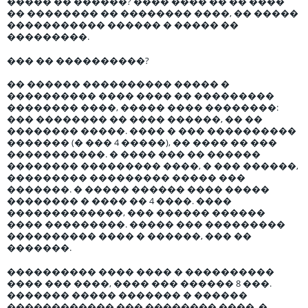
����� �� ������? ���� ���� �� �� ����
�� �������� �� �������� ����, �� �����
����������� ������ � ����� ��
���������.
��� �� ����������?
�� ������ ���������� ����� �
���������� ���� ���� �� ���������
�������� ����, ����� ���� ��������:
��� �������� �� ���� ������, �� ��
�������� �����. ���� � ��� ����������
������� (� ��� 4 �����), �� ���� �� ���
�����������. � ���� ��� �� ������
�������� ��������� ����, � ��� ������,
��������� ��������� ����� ���
�������. � ����� ������ ���� �����
�������� � ���� �� 4 ����. ����
�������������, ��� ������ ������
���� ���������. ����� ��� ���������
���������� ���� � ������, ��� ��
�������.
���������� ���� ���� � ����������
���� ��� ����, ���� ��� ������ 8 ���.
������� ����� ������� � ������
������������ ��� �������� ����, �