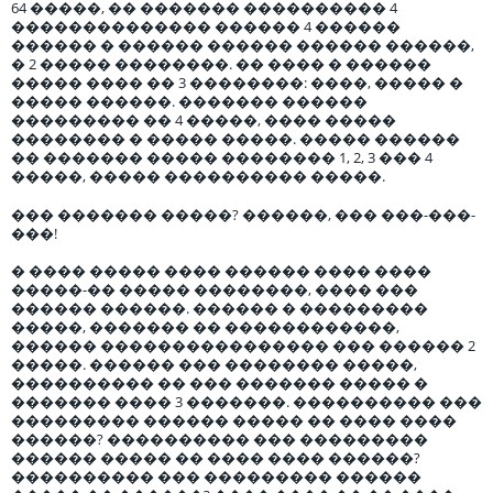
64 �����, �� ������� ���������� 4
�������������� ������ 4 ������
������ � ������ ������ ������ ������,
� 2 ����� ��������. �� ���� � ������
����� ���� �� 3 ��������: ����, ����� �
����� ������. ������� ������
��������� �� 4 �����, ���� �����
�������� � ����� �����. ����� ������
�� ������� ����� �������� 1, 2, 3 ��� 4
�����, ����� ���������� �����.
��� ������� �����? ������, ��� ���-���-
���!
� ���� ����� ���� ������ ���� ����
�����-�� ����� ��������, ���� ���
������ ������. ������ � ���������
�����, ������� �� ������������,
������ ���������������� ��� ������ 2
�����. ������ ��� �������� �����,
���������� �� ��� ������� ����� �
������� ���� 3 �������. ���������� ���
��������� ������ ����� �� ���� ����
������? ���������� ��� ���������
������ ����� �� ���� ���� ������?
���������� ��� ��������� ������