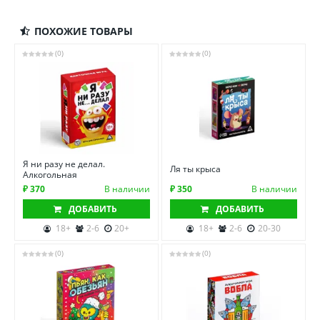
ПОХОЖИЕ ТОВАРЫ
(0)
(0)
Я ни разу не делал.
Ля ты крыса
Алкогольная
₽ 370
В наличии
₽ 350
В наличии
ДОБАВИТЬ
ДОБАВИТЬ
18+
2-6
20+
18+
2-6
20-30
(0)
(0)