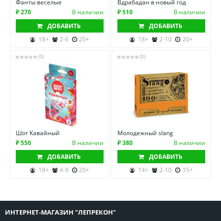
Фанты веселые
Вдрабадан в новый год
₽ 270
В наличии
₽ 510
В наличии
ДОБАВИТЬ
ДОБАВИТЬ
18+
2-6
20+
18+
2-10
20+
(0)
(0)
Шот Кавайный
Молодежный slang
₽ 550
В наличии
₽ 380
В наличии
ДОБАВИТЬ
ДОБАВИТЬ
18+
4-9
20+
14+
2-10
15+
ИНТЕРНЕТ-МАГАЗИН "ЛЕПРЕКОН"