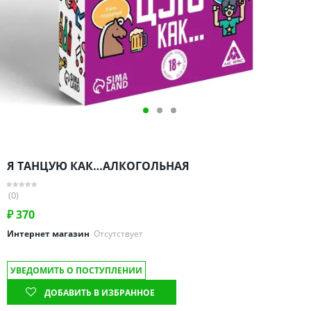
Омская область
Оренбургская область
Пензенская область
Пермский край
Ростовская область
Рязанская область
Санкт-Петербург и область
Самарская область
Я ТАНЦУЮ КАК…АЛКОГОЛЬНАЯ
Саратовская область
Свердловская область
(0)
Смоленская область
₽
370
Ставропольский край
Интернет магазин
Отсутствует
Тамбовская область
УВЕДОМИТЬ О ПОСТУПЛЕНИИ
Татарстан
ДОБАВИТЬ В ИЗБРАННОЕ
Тверская область