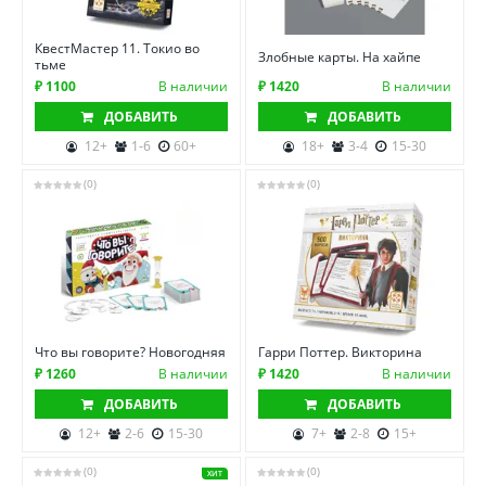
КвестМастер 11. Токио во
Злобные карты. На хайпе
тьме
₽ 1100
В наличии
₽ 1420
В наличии
ДОБАВИТЬ
ДОБАВИТЬ
12+
1-6
60+
18+
3-4
15-30
(0)
(0)
Что вы говорите? Новогодняя
Гарри Поттер. Викторина
₽ 1260
В наличии
₽ 1420
В наличии
ДОБАВИТЬ
ДОБАВИТЬ
12+
2-6
15-30
7+
2-8
15+
(0)
(0)
ХИТ