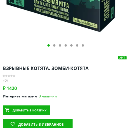
Омская область
Оренбургская область
Пензенская область
Пермский край
Ростовская область
Рязанская область
Санкт-Петербург и область
ХИТ
Самарская область
ВЗРЫВНЫЕ КОТЯТА. ЗОМБИ-КОТЯТА
Саратовская область
Свердловская область
(0)
Смоленская область
₽
1420
Ставропольский край
Интернет магазин
В наличии
Тамбовская область
ДОБАВИТЬ
В КОРЗИНУ
Татарстан
Тверская область
ДОБАВИТЬ В ИЗБРАННОЕ