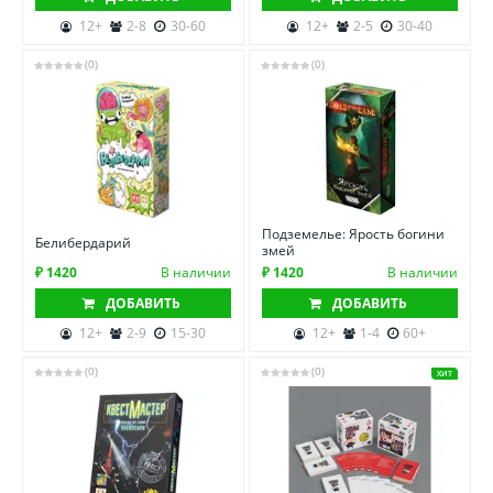
12+
2-8
30-60
12+
2-5
30-40
(0)
(0)
Подземелье: Ярость богини
Белибердарий
змей
₽ 1420
В наличии
₽ 1420
В наличии
ДОБАВИТЬ
ДОБАВИТЬ
12+
2-9
15-30
12+
1-4
60+
(0)
(0)
ХИТ