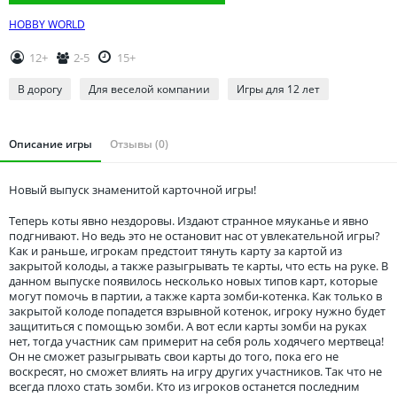
Томская область
HOBBY WORLD
Тюменская область
Удмуртия
12+
2-5
15+
Ульяновская область
В дорогу
Для веселой компании
Игры для 12 лет
Описание игры
Отзывы (0)
Новый выпуск знаменитой карточной игры!
Теперь коты явно нездоровы. Издают странное мяуканье и явно
подгнивают. Но ведь это не остановит нас от увлекательной игры?
Как и раньше, игрокам предстоит тянуть карту за картой из
закрытой колоды, а также разыгрывать те карты, что есть на руке. В
данном выпуске появилось несколько новых типов карт, которые
могут помочь в партии, а также карта зомби-котенка. Как только в
закрытой колоде попадется взрывной котенок, игроку нужно будет
защититься с помощью зомби. А вот если карты зомби на руках
нет, тогда участник сам примерит на себя роль ходячего мертвеца!
Он не сможет разыгрывать свои карты до того, пока его не
воскресят, но сможет влиять на игру других участников. Так что не
всегда плохо стать зомби. Кто из игроков останется последним