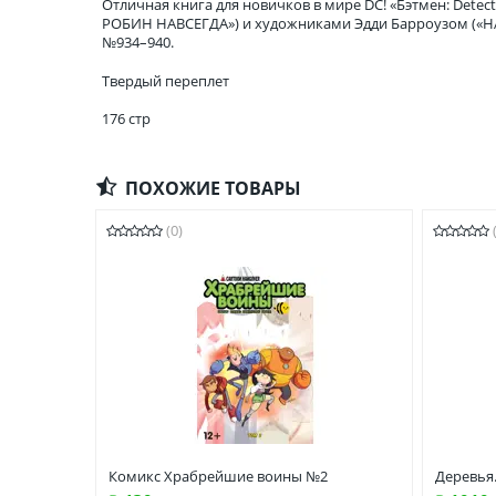
Отличная книга для новичков в мире DC! «Бэтмен: Dete
РОБИН НАВСЕГДА») и художниками Эдди Барроузом («НАЙ
№934–940.
Твердый переплет
176 стр
ПОХОЖИЕ ТОВАРЫ
(0)
Комикс Храбрейшие воины №2
Деревья.