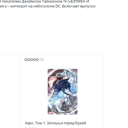
нный писателем Джеймсом Тайнионом IV («БЭТМЕН И
ига – метеорит на небосклоне DC. Включает выпуски
(0)
Аэро. Том 1. Затишье перед бурей