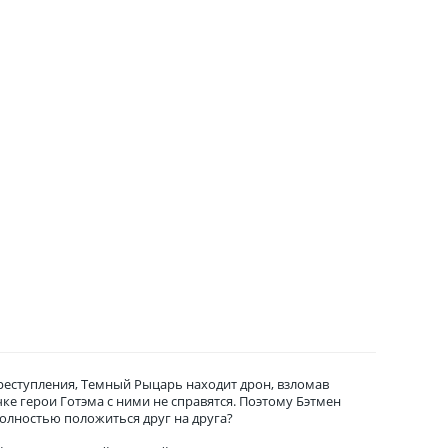
реступления, Темный Рыцарь находит дрон, взломав
ке герои Готэма с ними не справятся. Поэтому Бэтмен
 полностью положиться друг на друга?