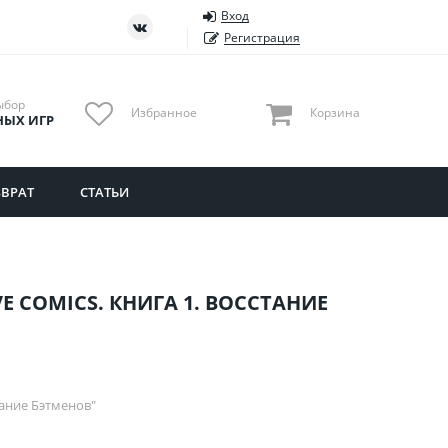
Вход
ть
Тюменская область
Регистрация
Удмуртия
Ульяновская область
ыбор
Избранное
Корзина
НЫХ ИГР
ВРАТ
СТАТЬИ
VE COMICS. КНИГА 1. ВОССТАНИЕ
стание Бэтменов"