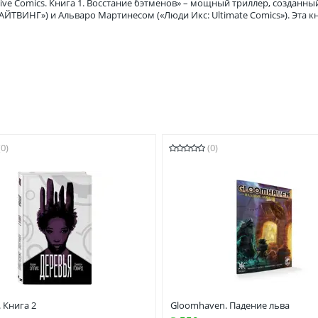
ctive Comics. Книга 1. Восстание бэтменов» – мощный триллер, созда
ТВИНГ») и Альваро Мартинесом («Люди Икс: Ultimate Comics»). Эта кн
(0)
(0)
 Книга 2
Gloomhaven. Падение льва