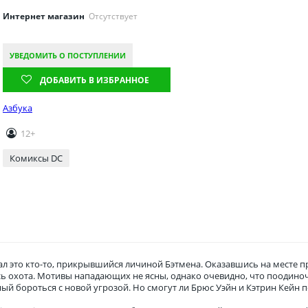
Интернет магазин
Отсутствует
УВЕДОМИТЬ О ПОСТУПЛЕНИИ
ДОБАВИТЬ В ИЗБРАННОЕ
Азбука
12+
Комиксы DC
л это кто-то, прикрывшийся личиной Бэтмена. Оказавшись на месте п
ь охота. Мотивы нападающих не ясны, однако очевидно, что поодиноч
ный бороться с новой угрозой. Но смогут ли Брюс Уэйн и Кэтрин Кейн