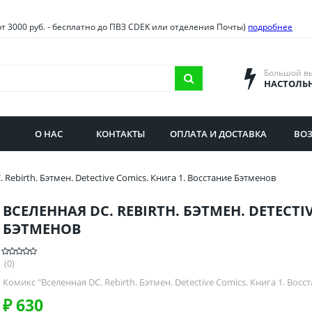
овия
Санкт-Петербург и облас
от 3000 руб. - бесплатно до ПВЗ CDEK или отделения Почты)
подробнее
ва и область
Самарская область
городская область
Саратовская область
Большой в
НАСТОЛЬ
сибирская область
Свердловская область
ая область
Смоленская область
О НАС
КОНТАКТЫ
ОПЛАТА И ДОСТАВКА
ВОЗ
бургская область
Ставропольский край
 Rebirth. Бэтмен. Detective Comics. Книга 1. Восстание Бэтменов
ВСЕЛЕННАЯ DC. REBIRTH. БЭТМЕН. DETECTI
БЭТМЕНОВ
(0)
Комикс "Вселенная DC. Rebirth. Бэтмен. Detective Comics. Книга 1. Вос
₽
630