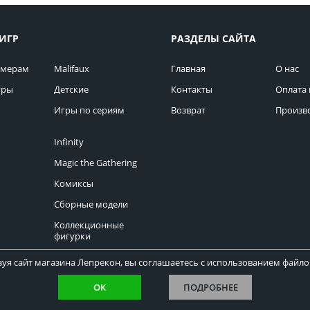
ИГР
РАЗДЕЛЫ САЙТА
омерам
Malifaux
Главная
О нас
гры
Детские
Контакты
Оплата 
Игры по сериям
Возврат
Произв
Infinity
Magic the Gathering
Комиксы
Сборные модели
Коллекционные
фигурки
уя сайт магазина Лепрекон, вы соглашаетесь с использованием файлов
ОК
ПОДРОБНЕЕ
Copyright © Лепрекон 2013-2026. Все права защищены