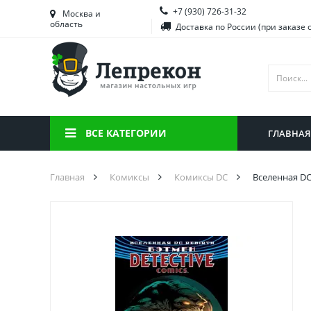
+7 (930) 726-31-32
Башкортостан
Морд
Москва и
область
Доставка по России (при заказе 
Брянская область
Моск
Вологодская область
Ниже
Воронежская область
Ново
Иркутская область
Омск
ВСЕ КАТЕГОРИИ
ГЛАВНАЯ
Калининградская область
Орен
Главная
Комиксы
Комиксы DC
Вселенная DC.