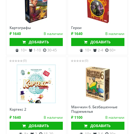
Картографы
Герои
₽ 1640
В наличии
₽ 1640
В наличии
ДОБАВИТЬ
ДОБАВИТЬ
10+
1-10
30-45
10+
2-4
60+
(0)
(0)
Манчкин 6. Безбашенные
Кортекс 2
Подземелья
₽ 1640
В наличии
₽ 1100
В наличии
ДОБАВИТЬ
ДОБАВИТЬ
8+
2
15-20
10+
3-6
30+