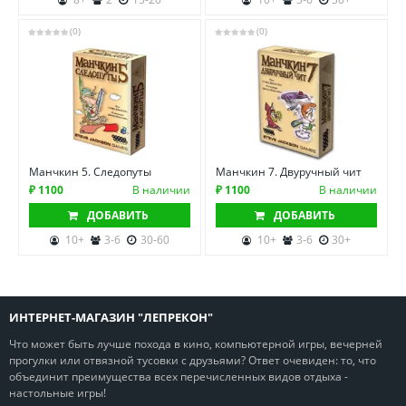
(0)
(0)
Манчкин 5. Следопуты
Манчкин 7. Двуручный чит
₽ 1100
В наличии
₽ 1100
В наличии
ДОБАВИТЬ
ДОБАВИТЬ
10+
3-6
30-60
10+
3-6
30+
ИНТЕРНЕТ-МАГАЗИН "ЛЕПРЕКОН"
Что может быть лучше похода в кино, компьютерной игры, вечерней
прогулки или отвязной тусовки с друзьями? Ответ очевиден: то, что
объединит преимущества всех перечисленных видов отдыха -
настольные игры!