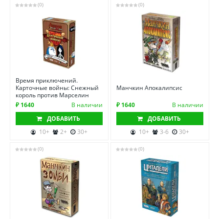
(0)
(0)
Время приключений.
Карточные войны: Снежный
Манчкин Апокалипсис
король против Марселин
₽ 1640
В наличии
₽ 1640
В наличии
ДОБАВИТЬ
ДОБАВИТЬ
10+
2+
30+
10+
3-6
30+
(0)
(0)