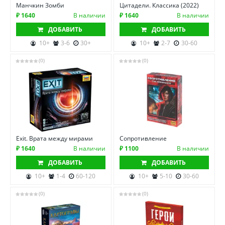
Манчкин Зомби
Цитадели. Классика (2022)
₽ 1640
В наличии
₽ 1640
В наличии
ДОБАВИТЬ
ДОБАВИТЬ
10+
3-6
30+
10+
2-7
30-60
(0)
(0)
Exit. Врата между мирами
Сопротивление
₽ 1640
В наличии
₽ 1100
В наличии
ДОБАВИТЬ
ДОБАВИТЬ
10+
1-4
60-120
10+
5-10
30-60
(0)
(0)