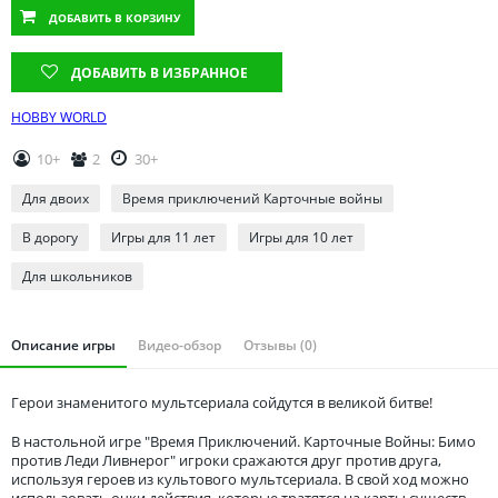
Томская область
ДОБАВИТЬ
В КОРЗИНУ
Тюменская область
Удмуртия
ДОБАВИТЬ В ИЗБРАННОЕ
Ульяновская область
HOBBY WORLD
10+
2
30+
Для двоих
Время приключений Карточные войны
В дорогу
Игры для 11 лет
Игры для 10 лет
Для школьников
Описание игры
Видео-обзор
Отзывы (0)
Герои знаменитого мультсериала сойдутся в великой битве!
В настольной игре "Время Приключений. Карточные Войны: Бимо
против Леди Ливнерог" игроки сражаются друг против друга,
используя героев из культового мультсериала. В свой ход можно
использовать очки действия, которые тратятся на карты существ,