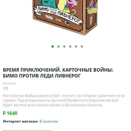
Омская область
Оренбургская область
Пензенская область
Пермский край
Ростовская область
Рязанская область
Санкт-Петербург и область
Самарская область
ВРЕМЯ ПРИКЛЮЧЕНИЙ. КАРТОЧНЫЕ ВОЙНЫ:
Саратовская область
БИМО ПРОТИВ ЛЕДИ ЛИВНЕРОГ
Свердловская область
(0)
Смоленская область
Настольные бойцы рвутся в бой - значит, настольное сражение не за
Ставропольский край
горами. Под аплодисменты жителей Конфетного Королевства бой
будет вестись в песчаных землях и бесполезных болотах.
Тамбовская область
₽
1640
Татарстан
Интернет магазин
В наличии
Тверская область