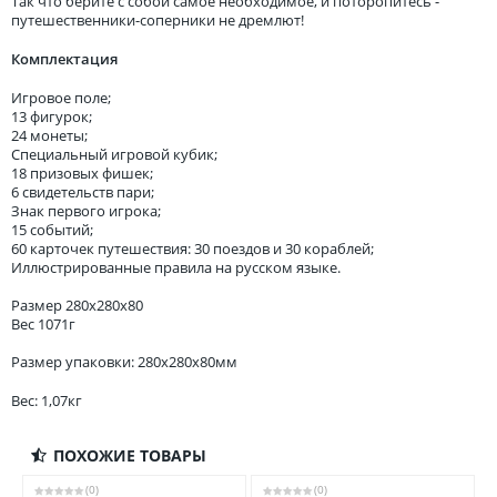
Так что берите с собой самое необходимое, и поторопитесь -
путешественники-соперники не дремлют!
Комплектация
Игровое поле;
13 фигурок;
24 монеты;
Специальный игровой кубик;
18 призовых фишек;
6 свидетельств пари;
Знак первого игрока;
15 событий;
60 карточек путешествия: 30 поездов и 30 кораблей;
Иллюстрированные правила на русском языке.
Размер 280x280x80
Вес 1071г
Размер упаковки: 280x280x80мм
Вес: 1,07кг
ПОХОЖИЕ ТОВАРЫ
(0)
(0)