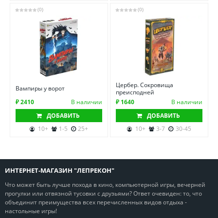
(0)
(0)
Цербер. Сокровища
Вампиры у ворот
преисподней
₽ 2410
В наличии
₽ 1640
В наличии
ДОБАВИТЬ
ДОБАВИТЬ
10+
1-5
25+
10+
3-7
30-45
ИНТЕРНЕТ-МАГАЗИН "ЛЕПРЕКОН"
Что может быть лучше похода в кино, компьютерной игры, вечерней
прогулки или отвязной тусовки с друзьями? Ответ очевиден: то, что
объединит преимущества всех перечисленных видов отдыха -
настольные игры!