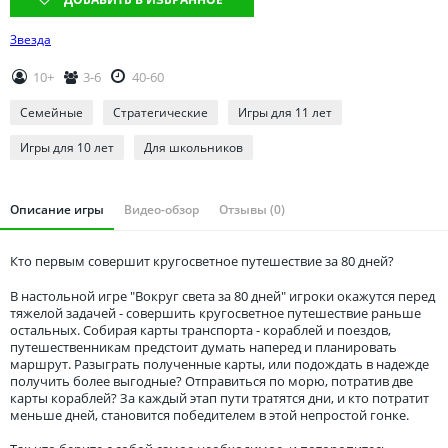
Томская область
Тюменская область
Звезда
Удмуртия
10+
3-6
40-60
Ульяновская область
Семейные
Стратегические
Игры для 11 лет
Игры для 10 лет
Для школьников
Описание игры
Видео-обзор
Отзывы (0)
Кто первым совершит кругосветное путешествие за 80 дней?
В настольной игре "Вокруг света за 80 дней" игроки окажутся перед
тяжелой задачей - совершить кругосветное путешествие раньше
остальных. Собирая карты транспорта - кораблей и поездов,
путешественникам предстоит думать наперед и планировать
маршрут. Разыграть полученные карты, или подождать в надежде
получить более выгодные? Отправиться по морю, потратив две
карты кораблей? За каждый этап пути тратятся дни, и кто потратит
меньше дней, становится победителем в этой непростой гонке.