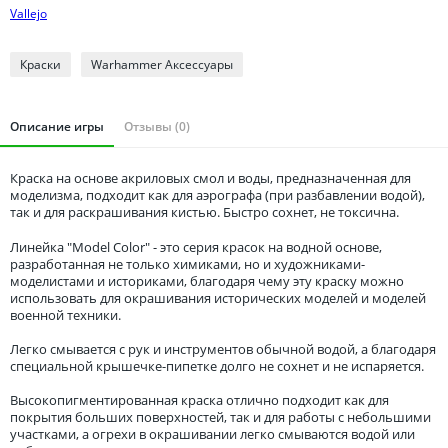
Томская область
Vallejo
Тюменская область
Удмуртия
Краски
Warhammer Аксессуары
Ульяновская область
Описание игры
Отзывы (0)
Краска на основе акриловых смол и воды, предназначенная для
моделизма, подходит как для аэрографа (при разбавлении водой),
так и для раскрашивания кистью. Быстро сохнет, не токсична.
Линейка "Model Color" - это серия красок на водной основе,
разработанная не только химиками, но и художниками-
моделистами и историками, благодаря чему эту краску можно
использовать для окрашивания исторических моделей и моделей
военной техники.
Легко смывается с рук и инструментов обычной водой, а благодаря
специальной крышечке-пипетке долго не сохнет и не испаряется.
Высокопигментированная краска отлично подходит как для
покрытия больших поверхностей, так и для работы с небольшими
участками, а огрехи в окрашивании легко смываются водой или