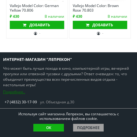
Vallejo Model Color: German
Vallejo Model Color: Brown
Yellow 70.806
Rose 70.803
₽ 430
В наличии
₽ 430
В наличии
ДОБАВИТЬ
ДОБАВИТЬ
-
-
ИНТЕРНЕТ-МАГАЗИН "ЛЕПРЕКОН"
Что может быть лучше похода в кино, компьютерной игры, вечерней
прогулки или отвязной тусовки с друзьями? Ответ очевиден: то, что
объединит преимущества всех перечисленных видов отдыха -
настольные игры!
Подробнее..
+7 (4832) 30-17-99
ул. Объездная д.30
Используя сайт магазина Лепрекон, вы соглашаетесь с
использованием файлов cookie.
Copyright © Лепрекон 2013-2026. Все права защищены
ОК
ПОДРОБНЕЕ