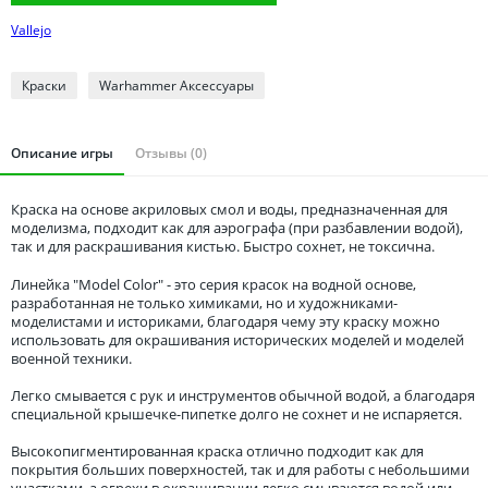
Томская область
Vallejo
Тюменская область
Удмуртия
Краски
Warhammer Аксессуары
Ульяновская область
Описание игры
Отзывы (0)
Краска на основе акриловых смол и воды, предназначенная для
моделизма, подходит как для аэрографа (при разбавлении водой),
так и для раскрашивания кистью. Быстро сохнет, не токсична.
Линейка "Model Color" - это серия красок на водной основе,
разработанная не только химиками, но и художниками-
моделистами и историками, благодаря чему эту краску можно
использовать для окрашивания исторических моделей и моделей
военной техники.
Легко смывается с рук и инструментов обычной водой, а благодаря
специальной крышечке-пипетке долго не сохнет и не испаряется.
Высокопигментированная краска отлично подходит как для
покрытия больших поверхностей, так и для работы с небольшими