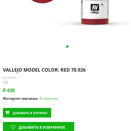
Омская область
Оренбургская область
Пензенская область
Пермский край
Ростовская область
Рязанская область
Санкт-Петербург и область
Самарская область
VALLEJO MODEL COLOR: RED 70.926
Саратовская область
Свердловская область
(0)
Смоленская область
₽
430
Ставропольский край
Интернет магазин
В наличии
Тамбовская область
ДОБАВИТЬ
В КОРЗИНУ
Татарстан
Тверская область
ДОБАВИТЬ В ИЗБРАННОЕ