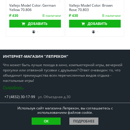
Vallejo Model Color: German
Vallejo Model Color: Brown
Yellow 70.806
Rose 70.803
₽ 430
В наличии
₽ 430
В наличии
ДОБАВИТЬ
ДОБАВИТЬ
-
-
ИНТЕРНЕТ-МАГАЗИН "ЛЕПРЕКОН"
Что может быть лучше похода в кино, компьютерной игры, вечерней
прогулки или отвязной тусовки с друзьями? Ответ очевиден: то, что
объединит преимущества всех перечисленных видов отдыха -
настольные игры!
Подробнее..
+7 (4832) 30-17-99
ул. Объездная д.30
Используя сайт магазина Лепрекон, вы соглашаетесь с
использованием файлов cookie.
Copyright © Лепрекон 2013-2026. Все права защищены
ОК
ПОДРОБНЕЕ