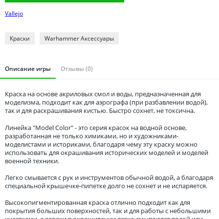
Томская область
Vallejo
Тюменская область
Удмуртия
Краски
Warhammer Аксессуары
Ульяновская область
Описание игры
Отзывы (0)
Краска на основе акриловых смол и воды, предназначенная для
моделизма, подходит как для аэрографа (при разбавлении водой),
так и для раскрашивания кистью. Быстро сохнет, не токсична.
Линейка "Model Color" - это серия красок на водной основе,
разработанная не только химиками, но и художниками-
моделистами и историками, благодаря чему эту краску можно
использовать для окрашивания исторических моделей и моделей
военной техники.
Легко смывается с рук и инструментов обычной водой, а благодаря
специальной крышечке-пипетке долго не сохнет и не испаряется.
Высокопигментированная краска отлично подходит как для
покрытия больших поверхностей, так и для работы с небольшими