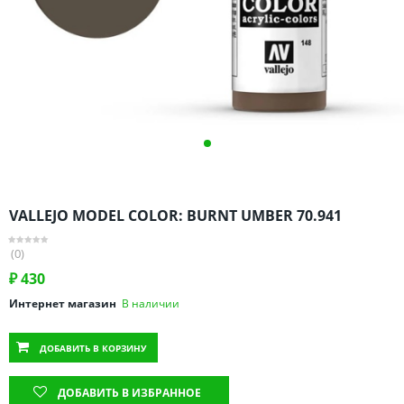
Омская область
Оренбургская область
Пензенская область
Пермский край
Ростовская область
Рязанская область
Санкт-Петербург и область
Самарская область
VALLEJO MODEL COLOR: BURNT UMBER 70.941
Саратовская область
Свердловская область
(0)
Смоленская область
₽
430
Ставропольский край
Интернет магазин
В наличии
Тамбовская область
ДОБАВИТЬ
В КОРЗИНУ
Татарстан
Тверская область
ДОБАВИТЬ В ИЗБРАННОЕ