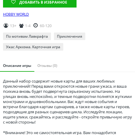
Томская область
ДОБАВИТЬ В ИЗБРАННОЕ
Тюменская область
HOBBY WORLD
Удмуртия
13+
1-4
60-120
Ульяновская область
По мотивам Лавкрафта
Приключения
Ужас Аркхэма. Карточная игра
Описание игры
Отзывы (0)
Данный набор содержит новые карты для ваших любимых
приключений! Перед вами откроются новые грани ужаса, и ваша
психика вновь будет подвергнута серьезному испытанию. На
улицах вновь неспокойно, и темные подворотни полнятся жуткими
монстрами и душевнобольными. Вас ждут новые события и
встречи благодаря картам сценариев, а также новые карты героев,
подходящие для разных сценариев цикла. Исследуйте локации,
ищите улики, сражайтесь и расследуйте - откройте привычную игру
с новой стороны!
*Внимание! Это не самостоятельная игра. Вам понадобится