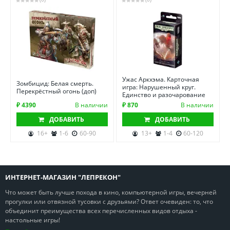
Ужас Аркхэма. Карточная
Зомбицид: Белая смерть.
игра: Нарушенный круг.
Перекрёстный огонь (доп)
Единство и разочарование
₽ 4390
В наличии
₽ 870
В наличии
ДОБАВИТЬ
ДОБАВИТЬ
16+
1-6
60-90
13+
1-4
60-120
ИНТЕРНЕТ-МАГАЗИН "ЛЕПРЕКОН"
Что может быть лучше похода в кино, компьютерной игры, вечерней
прогулки или отвязной тусовки с друзьями? Ответ очевиден: то, что
объединит преимущества всех перечисленных видов отдыха -
настольные игры!