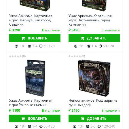
Ужас Аркхэма. Карточная
Ужас Аркхэма. Карточная
игра: Затонувший город.
игра: Затонувший город.
Сыщики
Кампания
₽ 3290
В наличии
₽ 5490
В наличии
ДОБАВИТЬ
ДОБАВИТЬ
18+
1-4
60-120
18+
1-4
60-120
(0)
(0)
Ужас Аркхэма. Карточная
Непостижимое: Кошмары из
игра: Роковые съёмки
пучины (доп)
₽ 1100
В наличии
₽ 5490
В наличии
ДОБАВИТЬ
ДОБАВИТЬ
18+
1-4
60-120
13+
3-6
120-240