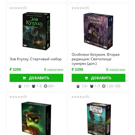
(0)
(0)
Особняки безумия. Вторая
Зов Ктулху. Стартовый набор
редакция: Святилище
сумерек (доп.)
₽ 3290
В наличии
₽ 3290
В наличии
ДОБАВИТЬ
ДОБАВИТЬ
13+
1-6
60+
13+
1-5
120-180
(0)
(0)