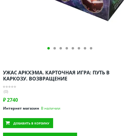
Омская область
Оренбургская область
Пензенская область
Пермский край
Ростовская область
Рязанская область
Санкт-Петербург и область
Самарская область
УЖАС АРКХЭМА. КАРТОЧНАЯ ИГРА: ПУТЬ В
Саратовская область
КАРКОЗУ. ВОЗВРАЩЕНИЕ
Свердловская область
(0)
Смоленская область
₽
2740
Ставропольский край
Интернет магазин
В наличии
Тамбовская область
Татарстан
ДОБАВИТЬ
В КОРЗИНУ
Тверская область