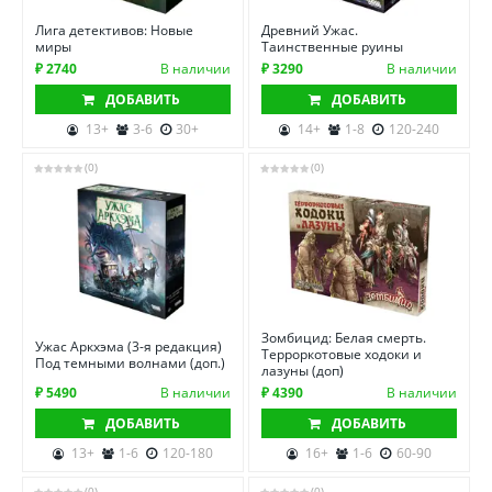
Лига детективов: Новые
Древний Ужас.
миры
Таинственные руины
₽ 2740
В наличии
₽ 3290
В наличии
ДОБАВИТЬ
ДОБАВИТЬ
13+
3-6
30+
14+
1-8
120-240
(0)
(0)
Зомбицид: Белая смерть.
Ужас Аркхэма (3-я редакция)
Терроркотовые ходоки и
Под темными волнами (доп.)
лазуны (доп)
₽ 5490
В наличии
₽ 4390
В наличии
ДОБАВИТЬ
ДОБАВИТЬ
13+
1-6
120-180
16+
1-6
60-90
(0)
(0)