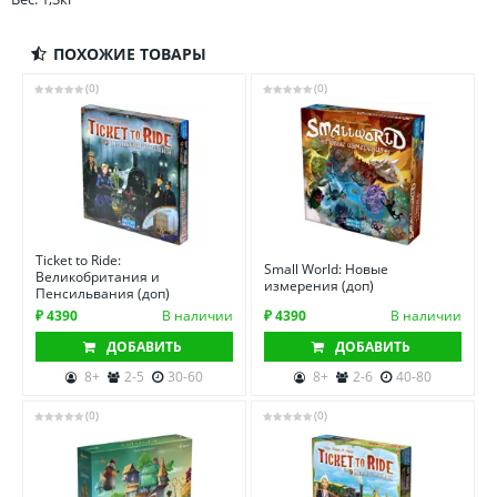
ПОХОЖИЕ ТОВАРЫ
(0)
(0)
Ticket to Ride:
Small World: Новые
Великобритания и
измерения (доп)
Пенсильвания (доп)
₽ 4390
В наличии
₽ 4390
В наличии
ДОБАВИТЬ
ДОБАВИТЬ
8+
2-5
30-60
8+
2-6
40-80
(0)
(0)