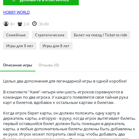
Томская область
Тюменская область
HOBBY WORLD
Удмуртия
8+
2-6
30-60
Ульяновская область
Семейные
Стратегические
Билет на поезд / Ticket to ride
Игры для 9 лет
Игры для 8 лет
Описание игры
Отзывы (0)
Целых два дополнения для легендарной игры в одной коробке!
В комплекте "Азия" четыре или шесть игроков соревнуются в
командах по два игрока. У каждого появляется своя тайная рука
карт и билетов, вдобавок к остальным картам и билетам.
Когда игрок берет карты, он должен положить одну карту в
держатель карты, а вторую - в руку; когда игрок вытягивает билеты,
первый оставшийся билет должен быть помещен в держатель
карты, а любые дополнительные билеты должны быть добавлены к
ее руке. Игрок может потратить свой ход, чтобы добавить два