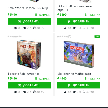
Ticket To Ride: Северные
SmallWorld: Подземный мир
страны
₽ 5490
В наличии
₽ 5490
В наличии
ДОБАВИТЬ
ДОБАВИТЬ
8+
2-5
30-90
8+
2-3
30-60
(0)
(0)
ХИТ
Ticket to Ride: Америка
Монополия Майнкрафт
₽ 5490
В наличии
₽ 4940
В наличии
ДОБАВИТЬ
ДОБАВИТЬ
8+
2-5
30-60
8+
2-6
30-60