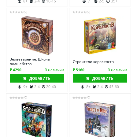
8+
2-4
10-15
7+
2-5
35+
(0)
(0)
Зельеварение. Школа
Строители королевств
волшебства
₽ 4290
В наличии
₽ 5160
В наличии
ДОБАВИТЬ
ДОБАВИТЬ
9+
2-4
20-40
8+
2-4
45-60
(0)
(0)