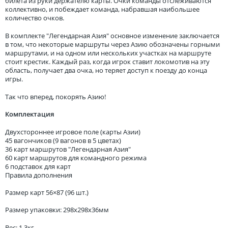
билета из руки держателю карты. Очки команды отслеживаются
коллективно, и побеждает команда, набравшая наибольшее
количество очков.
В комплекте "Легендарная Азия" основное изменение заключается
в том, что некоторые маршруты через Азию обозначены горными
маршрутами, и на одном или нескольких участках на маршруте
стоит крестик. Каждый раз, когда игрок ставит локомотив на эту
область, получает два очка, но теряет доступ к поезду до конца
игры.
Так что вперед, покорять Азию!
Комплектация
Двухстороннее игровое поле (карты Азии)
45 вагончиков (9 вагонов в 5 цветах)
36 карт маршрутов "Легендарная Азия"
60 карт маршрутов для командного режима
6 подставок для карт
Правила дополнения
Размер карт 56×87 (96 шт.)
Размер упаковки: 298x298x36мм
Вес: 1,3кг