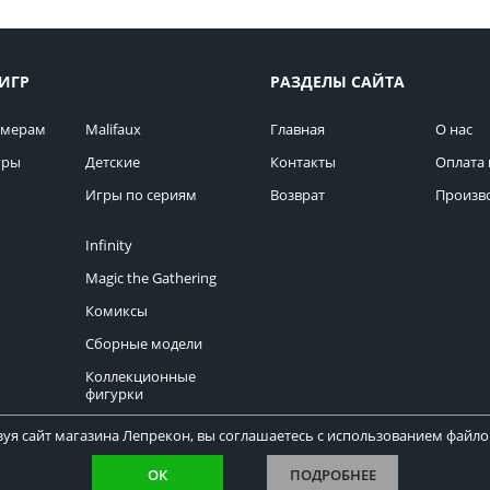
ИГР
РАЗДЕЛЫ САЙТА
омерам
Malifaux
Главная
О нас
гры
Детские
Контакты
Оплата 
Игры по сериям
Возврат
Произв
Infinity
Magic the Gathering
Комиксы
Сборные модели
Коллекционные
фигурки
уя сайт магазина Лепрекон, вы соглашаетесь с использованием файлов
ОК
ПОДРОБНЕЕ
Copyright © Лепрекон 2013-2026. Все права защищены