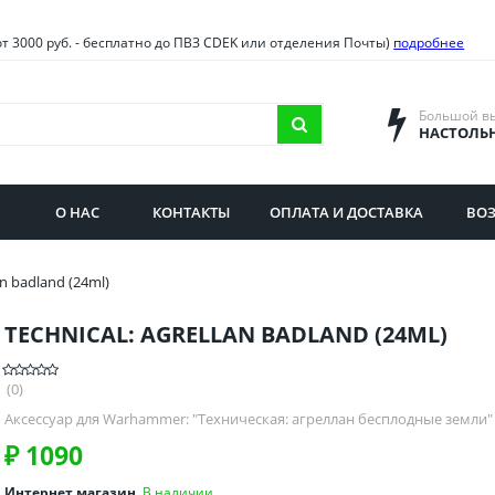
овия
Санкт-Петербург и облас
от 3000 руб. - бесплатно до ПВЗ CDEK или отделения Почты)
подробнее
ва и область
Самарская область
городская область
Саратовская область
Большой в
НАСТОЛЬ
сибирская область
Свердловская область
ая область
Смоленская область
О НАС
КОНТАКТЫ
ОПЛАТА И ДОСТАВКА
ВОЗ
бургская область
Ставропольский край
an badland (24ml)
TECHNICAL: AGRELLAN BADLAND (24ML)
(0)
Аксессуар для Warhammer: "Техническая: агреллан бесплодные земли"
₽
1090
Интернет магазин
В наличии