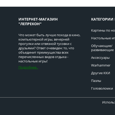
ИНТЕРНЕТ-МАГАЗИН
КАТЕГОРИИ 
"ЛЕПРЕКОН"
Картины по н
Что может быть лучше похода в кино,
Настольные и
компьютерной игры, вечерней
прогулки или отвязной тусовки с
Обучающие/
друзьями? Ответ очевиден: то, что
развивающие
объединит преимущества всех
перечисленных видов отдыха -
Аксессуары
настольные игры!
Warhammer
Подробнее..
Другие ККИ
Пазлы
Головоломки
Использ