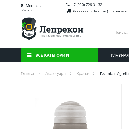
+7 (930) 726-31-32
Башкортостан
Морд
Москва и
область
Доставка по России (при заказе 
Брянская область
Моск
Вологодская область
Ниже
Воронежская область
Ново
Иркутская область
Омск
ВСЕ КАТЕГОРИИ
ГЛАВНАЯ
Калининградская область
Орен
Главная
Аксессуары
Краски
Technical: Agrell