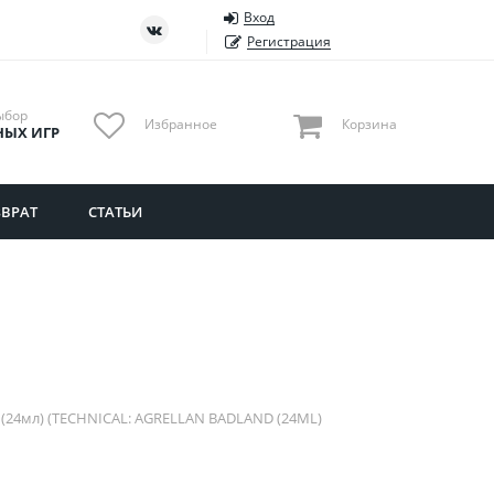
Вход
ть
Тюменская область
Регистрация
Удмуртия
Ульяновская область
ыбор
Избранное
Корзина
НЫХ ИГР
ВРАТ
СТАТЬИ
 (24мл) (TECHNICAL: AGRELLAN BADLAND (24ML)