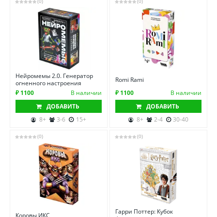
(0)
(0)
Нейромемы 2.0. Генератор
Romi Rami
огненного настроения
₽ 1100
В наличии
₽ 1100
В наличии
ДОБАВИТЬ
ДОБАВИТЬ
8+
3-6
15+
8+
2-4
30-40
(0)
(0)
Гарри Поттер: Кубок
Коровы ИКС