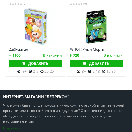
(0)
(0)
Дай-скимо
WHOT! Рик и Морти
₽ 1100
В наличии
₽ 720
В наличии
ДОБАВИТЬ
ДОБАВИТЬ
8+
2-5
20-25
8+
2-18
15-30
ИНТЕРНЕТ-МАГАЗИН "ЛЕПРЕКОН"
Что может быть лучше похода в кино, компьютерной игры, вечерней
прогулки или отвязной тусовки с друзьями? Ответ очевиден: то, что
объединит преимущества всех перечисленных видов отдыха -
настольные игры!
Подробнее..