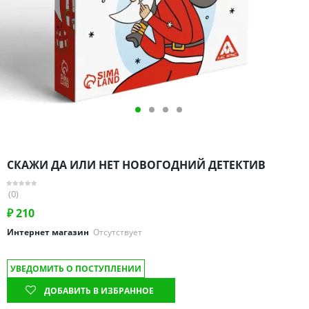
Омская область
Оренбургская область
Пензенская область
Пермский край
Ростовская область
Рязанская область
Санкт-Петербург и область
Самарская область
СКАЖИ ДА ИЛИ НЕТ НОВОГОДНИЙ ДЕТЕКТИВ
Саратовская область
Свердловская область
(0)
Смоленская область
₽
210
Ставропольский край
Интернет магазин
Отсутствует
Тамбовская область
УВЕДОМИТЬ О ПОСТУПЛЕНИИ
Татарстан
ДОБАВИТЬ В ИЗБРАННОЕ
Тверская область