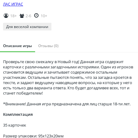
Томская область
ЛАС ИГРАС
Тюменская область
18+
2-6
10+
Удмуртия
Для веселой компании
Ульяновская область
Описание игры
Отзывы (0)
Проверьте свою смекалку в Новый год! Данная игра содержит
карточки с различными загадочными историями. Один из игроков
становится ведущим и зачитывает содержимое остальным
участникам. Остальные пытаются понять, что за загадка кроется в
тексте, и задают ведущему наводящие вопросы, на которые у него
есть только два варианта ответа. Кто будет догадливее всех, тот и
станет победителем!
*Внимание! Данная игра предназначена для лиц старше 18-ти лет.
Комплектация
35 карточек
Размер упаковки: 95x123x20мм