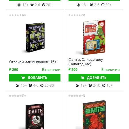
18+
2-6
20+
18+
2-6
20+
(0)
(0)
Фанты. Оливье-шоу
Отвечай или выполняй 16+
(новогодние)
₽ 290
В наличии
₽ 200
В наличии
ДОБАВИТЬ
ДОБАВИТЬ
16+
4-6
20-30
18+
2-10
15+
(0)
(0)