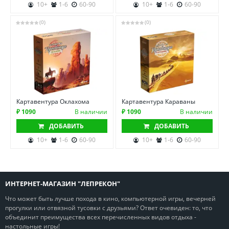
10+
1-6
60-90
10+
1-6
60-90
(0)
(0)
Картавентура Оклахома
Картавентура Караваны
₽ 1090
В наличии
₽ 1090
В наличии
ДОБАВИТЬ
ДОБАВИТЬ
10+
1-6
60-90
10+
1-6
60-90
ИНТЕРНЕТ-МАГАЗИН "ЛЕПРЕКОН"
Что может быть лучше похода в кино, компьютерной игры, вечерней
прогулки или отвязной тусовки с друзьями? Ответ очевиден: то, что
объединит преимущества всех перечисленных видов отдыха -
настольные игры!