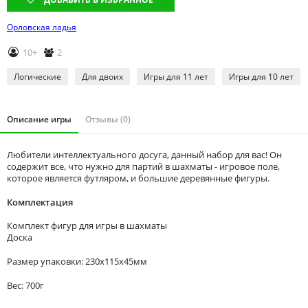
Томская область
Тюменская область
Орловская ладья
Удмуртия
10+
2
Ульяновская область
Логические
Для двоих
Игры для 11 лет
Игры для 10 лет
Описание игры
Отзывы (0)
Любители интеллектуального досуга, данный набор для вас! Он
содержит все, что нужно для партий в шахматы - игровое поле,
которое является футляром, и большие деревянные фигуры.
Комплектация
Комплект фигур для игры в шахматы
Доска
Размер упаковки: 230x115x45мм
Вес: 700г