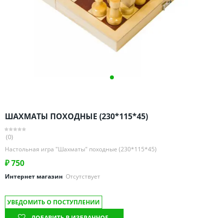
Омская область
Оренбургская область
Пензенская область
Пермский край
Ростовская область
Рязанская область
Санкт-Петербург и область
Самарская область
ШАХМАТЫ ПОХОДНЫЕ (230*115*45)
Саратовская область
Свердловская область
(0)
Смоленская область
Настольная игра "Шахматы" походные (230*115*45)
Ставропольский край
₽
750
Тамбовская область
Интернет магазин
Отсутствует
Татарстан
УВЕДОМИТЬ О ПОСТУПЛЕНИИ
Тверская область
ДОБАВИТЬ В ИЗБРАННОЕ