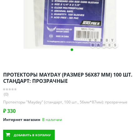
Омская область
Оренбургская область
Пензенская область
Пермский край
Ростовская область
Рязанская область
Санкт-Петербург и область
Самарская область
ПРОТЕКТОРЫ MAYDAY (РАЗМЕР 56Х87 ММ) 100 ШТ.
Саратовская область
СТАНДАРТ: ПРОЗРАЧНЫЕ
Свердловская область
(0)
Смоленская область
Протекторы "Mayday" (стандарт, 100 шт., 56мм*87мм): прозрачные
Ставропольский край
₽
330
Тамбовская область
Интернет магазин
В наличии
Татарстан
Тверская область
ДОБАВИТЬ
В КОРЗИНУ