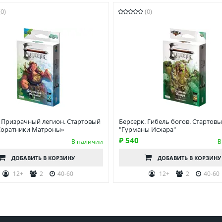
(0)
(0)
. Призрачный легион. Стартовый
Берсерк. Гибель богов. Стартов
Соратники Матроны»
"Гурманы Исхара"
₽ 540
В наличии
В
ДОБАВИТЬ
В КОРЗИНУ
ДОБАВИТЬ
В КОРЗИНУ
12+
2
40-60
12+
2
40-60