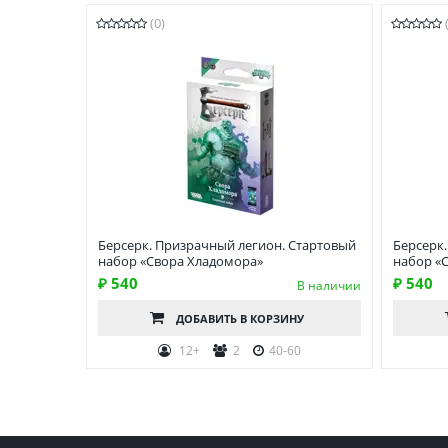
(0)
Берсерк. Призрачный легион. Стартовый
Берсерк
набор «Свора Хладомора»
набор «
₽ 540
₽ 540
В наличии
ДОБАВИТЬ
В КОРЗИНУ
12+
2
40-60