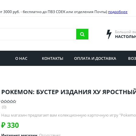
овия
Санкт-Петербург и облас
от 3000 руб. - бесплатно до ПВЗ CDEK или отделения Почты)
подробнее
ва и область
Самарская область
городская область
Саратовская область
Большой в
НАСТОЛЬ
сибирская область
Свердловская область
ая область
Смоленская область
О НАС
КОНТАКТЫ
ОПЛАТА И ДОСТАВКА
ВОЗ
бургская область
Ставропольский край
POKEMON: БУСТЕР ИЗДАНИЯ ХУ ЯРОСТНЫ
(0)
Наш магазин предлагает вам колекционную карточную игру "Pokemo
₽
330
Интернет магазин
Отсутствует