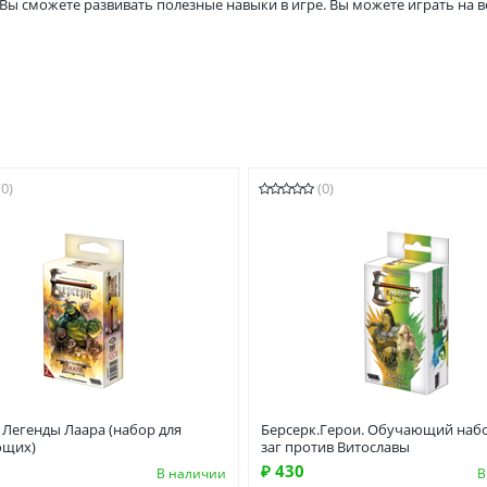
 Вы сможете развивать полезные навыки в игре. Вы можете играть на ве
(0)
(0)
 Легенды Лаара (набор для
Берсерк.Герои. Обучающий набо
ющих)
заг против Витославы
₽ 430
В наличии
В