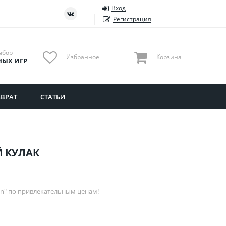
Вход
ть
Тюменская область
Регистрация
Удмуртия
Ульяновская область
ыбор
Избранное
Корзина
НЫХ ИГР
ВРАТ
СТАТЬИ
Й КУЛАК
n" по привлекательным ценам!