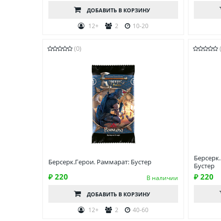
ДОБАВИТЬ
В КОРЗИНУ
12+
2
10-20
(0)
Берсерк.
Берсерк.Герои. Раммарат: Бустер
Бустер
₽ 220
₽ 220
В наличии
ДОБАВИТЬ
В КОРЗИНУ
12+
2
40-60