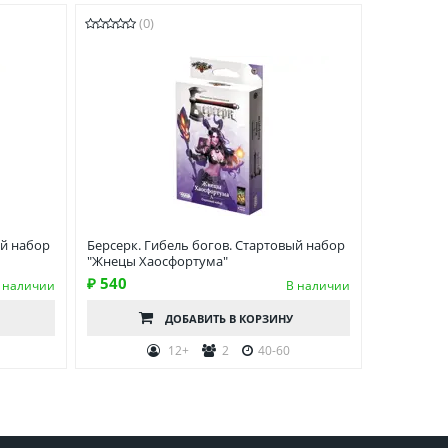
(0)
ый набор
Берсерк. Гибель богов. Стартовый набор
"Жнецы Хаосфортума"
₽ 540
 наличии
В наличии
ДОБАВИТЬ
В КОРЗИНУ
12+
2
40-60