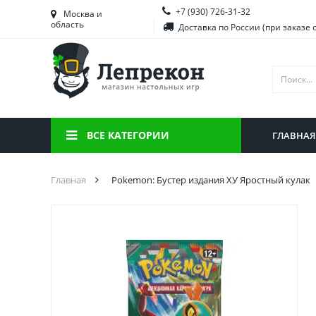
+7 (930) 726-31-32
Башкортостан
Морд
Москва и
область
Доставка по России (при заказе 
Брянская область
Моск
Вологодская область
Ниже
Воронежская область
Ново
Иркутская область
Омск
ВСЕ КАТЕГОРИИ
ГЛАВНАЯ
Калининградская область
Орен
Главная
Pokemon: Бустер издания ХУ Яростный кулак