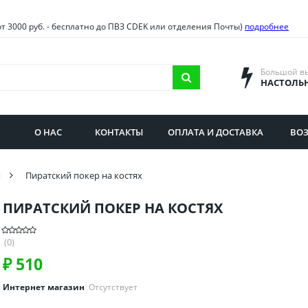
овия
Санкт-Петербург и облас
от 3000 руб. - бесплатно до ПВЗ CDEK или отделения Почты)
подробнее
ва и область
Самарская область
городская область
Саратовская область
Большой в
НАСТОЛЬ
сибирская область
Свердловская область
ая область
Смоленская область
О НАС
КОНТАКТЫ
ОПЛАТА И ДОСТАВКА
ВОЗ
бургская область
Ставропольский край
и
Пиратский покер на костях
ПИРАТСКИЙ ПОКЕР НА КОСТЯХ
(0)
₽
510
Интернет магазин
Отсутствует