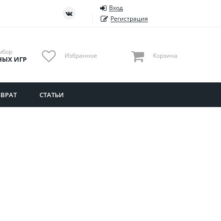
Вход
ть
Тюменская область
Регистрация
Удмуртия
Ульяновская область
ыбор
Избранное
Корзина
НЫХ ИГР
ВРАТ
СТАТЬИ