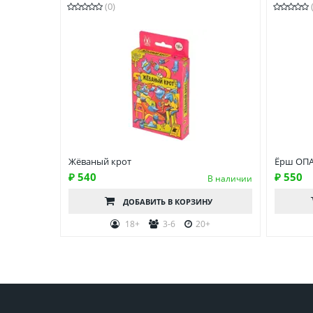
(0)
Жёваный крот
Ёрш ОП
₽ 540
₽ 550
В наличии
ДОБАВИТЬ
В КОРЗИНУ
18+
3-6
20+