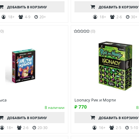
ДОБАВИТЬ
В КОРЗИНУ
ДОБАВИТЬ
В КОРЗИНУ
18+
4-9
20+
18+
2-6
30+
(0)
(0)
рыса
Loonacy Рик и Морти
₽ 770
В наличии
В
ДОБАВИТЬ
В КОРЗИНУ
ДОБАВИТЬ
В КОРЗИНУ
18+
2-6
20-30
16+
2-5
5-10