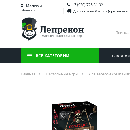
+7 (930) 726-31-32
Башкортостан
Морд
Москва и
область
Доставка по России (при заказе 
Брянская область
Моск
Вологодская область
Ниже
Воронежская область
Ново
Иркутская область
Омск
ВСЕ КАТЕГОРИИ
ГЛАВНАЯ
Калининградская область
Орен
Главная
Настольные игры
Для веселой компани