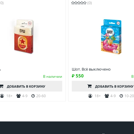
(0)
(0)
А
Шот. Всё выключено
₽ 550
В наличии
В
ДОБАВИТЬ
В КОРЗИНУ
ДОБАВИТЬ
В КОРЗИНУ
18+
4-9
20-60
18+
4-9
10-2