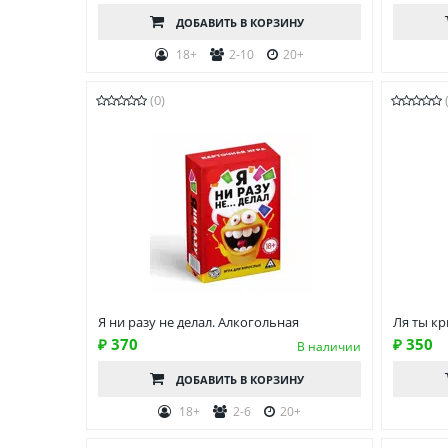
ДОБАВИТЬ
В КОРЗИНУ
18+
2-10
20+
(0)
Я ни разу не делал. Алкогольная
Ля ты к
₽ 370
₽ 350
В наличии
ДОБАВИТЬ
В КОРЗИНУ
18+
2-6
20+