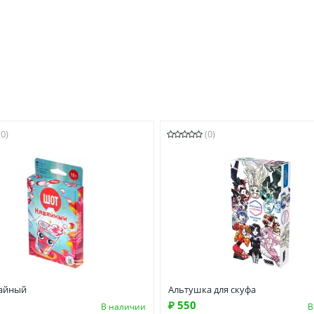
(0)
(0)
айный
Альтушка для скуфа
₽ 550
В наличии
В