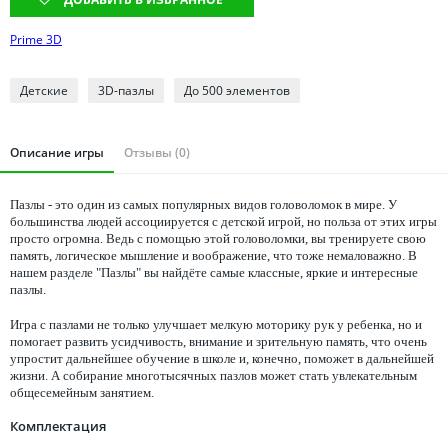
Томская область
Тюменская область
Prime 3D
Удмуртия
Детcкие
3D-пазлы
До 500 элементов
Ульяновская область
Описание игры
Отзывы (0)
Пазлы - это один из самых популярных видов головоломок в мире. У
большинства людей ассоциируется с детской игрой, но польза от этих игры
просто огромна. Ведь с помощью этой головоломки, вы тренируете свою
память, логическое мышление и воображение, что тоже немаловажно. В
нашем разделе "Пазлы" вы найдёте самые классные, яркие и интересные
пазлы.
Игра с пазлами не только улучшает мелкую моторику рук у ребенка, но и
помогает развить усидчивость, внимание и зрительную память, что очень
упростит дальнейшее обучение в школе и, конечно, поможет в дальнейшей
жизни. А собирание многотысячных пазлов может стать увлекательным
общесемейным занятием.
Комплектация