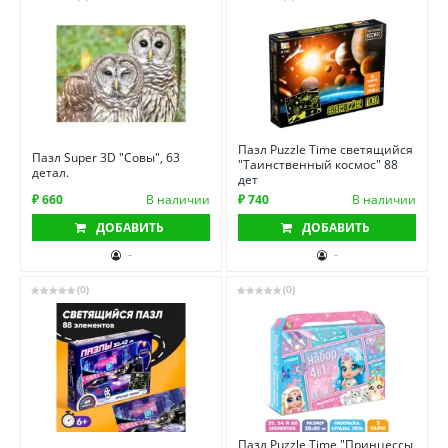
Пазл Puzzle Time светящийся
Пазл Super 3D "Совы", 63
"Таинственный космос" 88
детал.
дет
₽ 660
В наличии
₽ 740
В наличии
ДОБАВИТЬ
ДОБАВИТЬ
-
-
(0)
(0)
Пазл Puzzle Time "Принцессы