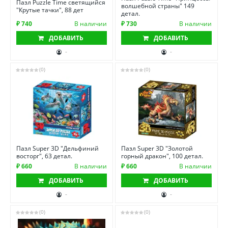
Пазл Puzzle Time светящийся
волшебной страны" 149
"Крутые тачки", 88 дет
детал.
₽ 740
В наличии
₽ 730
В наличии
ДОБАВИТЬ
ДОБАВИТЬ
-
-
(0)
(0)
Пазл Super 3D "Дельфиний
Пазл Super 3D "Золотой
восторг", 63 детал.
горный дракон", 100 детал.
₽ 660
В наличии
₽ 660
В наличии
ДОБАВИТЬ
ДОБАВИТЬ
-
-
(0)
(0)