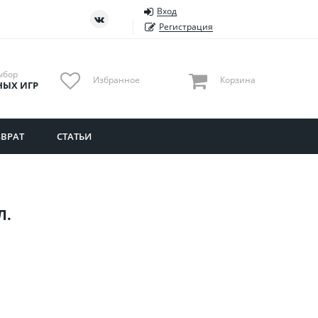
Вход
ть
Тюменская область
Регистрация
Удмуртия
Ульяновская область
ыбор
Избранное
Корзина
НЫХ ИГР
ВРАТ
СТАТЬИ
Л.