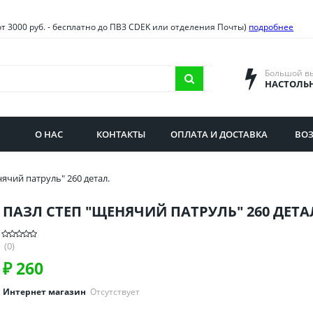
овия
Санкт-Петербург и облас
от 3000 руб. - бесплатно до ПВЗ CDEK или отделения Почты)
подробнее
ва и область
Самарская область
городская область
Саратовская область
Большой в
НАСТОЛЬ
сибирская область
Свердловская область
ая область
Смоленская область
О НАС
КОНТАКТЫ
ОПЛАТА И ДОСТАВКА
ВОЗ
бургская область
Ставропольский край
ячий патруль" 260 детал.
ПАЗЛ СТЕП "ЩЕНЯЧИЙ ПАТРУЛЬ" 260 ДЕТА
(0)
₽
260
Интернет магазин
Отсутствует