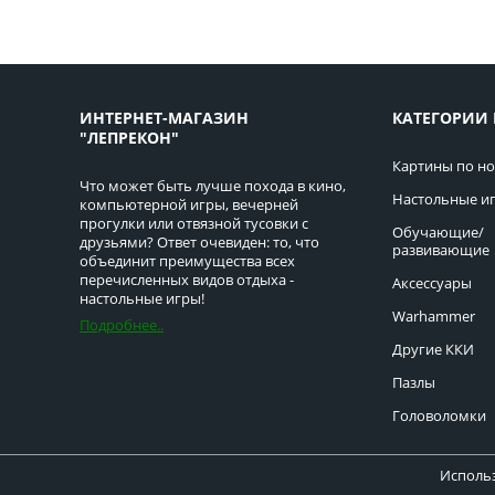
ИНТЕРНЕТ-МАГАЗИН
КАТЕГОРИИ 
"ЛЕПРЕКОН"
Картины по н
Что может быть лучше похода в кино,
Настольные и
компьютерной игры, вечерней
прогулки или отвязной тусовки с
Обучающие/
друзьями? Ответ очевиден: то, что
развивающие
объединит преимущества всех
перечисленных видов отдыха -
Аксессуары
настольные игры!
Warhammer
Подробнее..
Другие ККИ
Пазлы
Головоломки
Использ