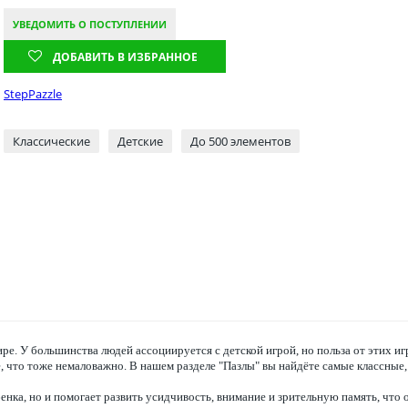
УВЕДОМИТЬ О ПОСТУПЛЕНИИ
ДОБАВИТЬ В ИЗБРАННОЕ
StepPazzle
Классические
Детcкие
До 500 элементов
ире. У большинства людей ассоциируется с детской игрой, но польза от этих и
 что тоже немаловажно. В нашем разделе "Пазлы" вы найдёте самые классные,
енка, но и помогает развить усидчивость, внимание и зрительную память, что 