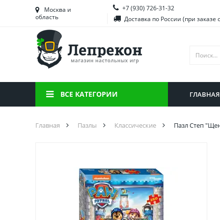
+7 (930) 726-31-32
Башкортостан
Морд
Москва и
область
Доставка по России (при заказе 
Брянская область
Моск
Вологодская область
Ниже
Воронежская область
Ново
Иркутская область
Омск
ВСЕ КАТЕГОРИИ
ГЛАВНАЯ
Калининградская область
Орен
Главная
Пазлы
Классические
Пазл Степ "Щен