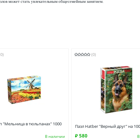
злов может стать увлекательным общесемейным занятием.
(0)
(0)
п "Мельница в тюльпанах" 1000
Пазл Hatber "Верный друг" на 100
₽ 580
В наличии
В