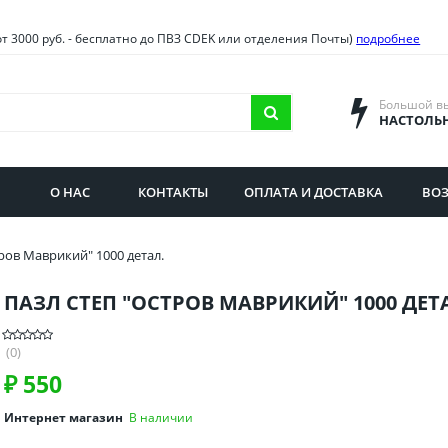
овия
Санкт-Петербург и облас
от 3000 руб. - бесплатно до ПВЗ CDEK или отделения Почты)
подробнее
ва и область
Самарская область
городская область
Саратовская область
Большой в
НАСТОЛЬ
сибирская область
Свердловская область
ая область
Смоленская область
О НАС
КОНТАКТЫ
ОПЛАТА И ДОСТАВКА
ВОЗ
бургская область
Ставропольский край
ров Маврикий" 1000 детал.
ПАЗЛ СТЕП "ОСТРОВ МАВРИКИЙ" 1000 ДЕТ
(0)
₽
550
Интернет магазин
В наличии