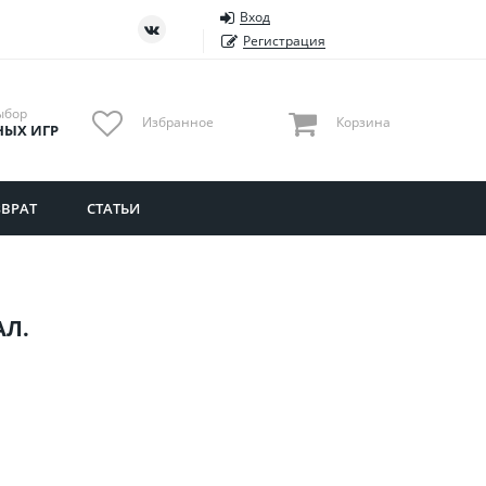
Вход
ть
Тюменская область
Регистрация
Удмуртия
Ульяновская область
ыбор
Избранное
Корзина
НЫХ ИГР
ВРАТ
СТАТЬИ
АЛ.