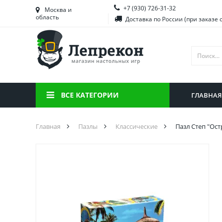
+7 (930) 726-31-32
Башкортостан
Морд
Москва и
область
Доставка по России (при заказе 
Брянская область
Моск
Вологодская область
Ниже
Воронежская область
Ново
Иркутская область
Омск
ВСЕ КАТЕГОРИИ
ГЛАВНАЯ
Калининградская область
Орен
Главная
Пазлы
Классические
Пазл Степ "Ост