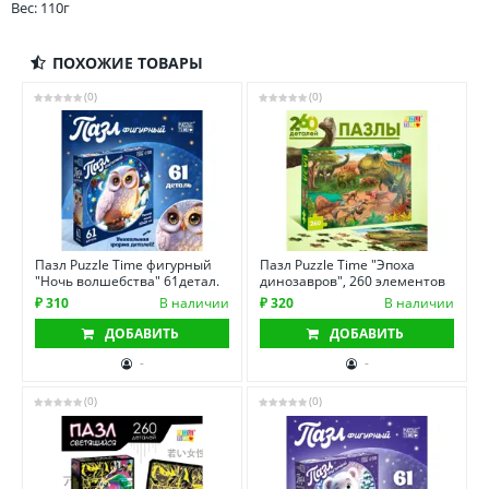
Вес: 110г
ПОХОЖИЕ ТОВАРЫ
(0)
(0)
Пазл Puzzle Time фигурный
Пазл Puzzle Time "Эпоха
"Ночь волшебства" 61детал.
динозавров", 260 элементов
₽ 310
В наличии
₽ 320
В наличии
ДОБАВИТЬ
ДОБАВИТЬ
-
-
(0)
(0)