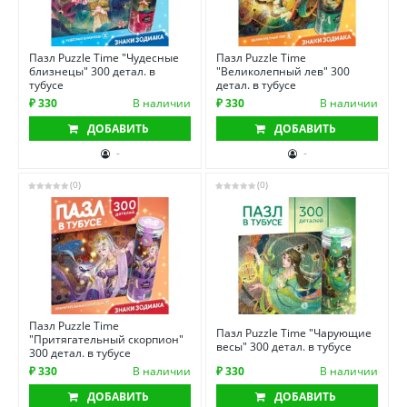
Пазл Puzzle Time "Чудесные
Пазл Puzzle Time
близнецы" 300 детал. в
"Великолепный лев" 300
тубусе
детал. в тубусе
₽ 330
В наличии
₽ 330
В наличии
ДОБАВИТЬ
ДОБАВИТЬ
-
-
(0)
(0)
Пазл Puzzle Time
Пазл Puzzle Time "Чарующие
"Притягательный скорпион"
весы" 300 детал. в тубусе
300 детал. в тубусе
₽ 330
В наличии
₽ 330
В наличии
ДОБАВИТЬ
ДОБАВИТЬ