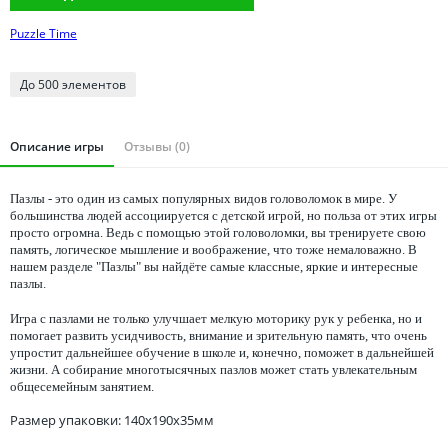
Томская область
Puzzle Time
Тюменская область
Удмуртия
До 500 элементов
Ульяновская область
Описание игры
Отзывы (0)
Пазлы - это один из самых популярных видов головоломок в мире. У
большинства людей ассоциируется с детской игрой, но польза от этих игры
просто огромна. Ведь с помощью этой головоломки, вы тренируете свою
память, логическое мышление и воображение, что тоже немаловажно. В
нашем разделе "Пазлы" вы найдёте самые классные, яркие и интересные
пазлы.
Игра с пазлами не только улучшает мелкую моторику рук у ребенка, но и
помогает развить усидчивость, внимание и зрительную память, что очень
упростит дальнейшее обучение в школе и, конечно, поможет в дальнейшей
жизни. А собирание многотысячных пазлов может стать увлекательным
общесемейным занятием.
Размер упаковки: 140x190x35мм