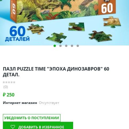
Омская область
Оренбургская область
Пензенская область
Пермский край
Ростовская область
Рязанская область
Санкт-Петербург и область
Самарская область
ПАЗЛ PUZZLE TIME "ЭПОХА ДИНОЗАВРОВ" 60
Саратовская область
ДЕТАЛ.
Свердловская область
(0)
Смоленская область
₽
250
Ставропольский край
Интернет магазин
Отсутствует
Тамбовская область
Татарстан
УВЕДОМИТЬ О ПОСТУПЛЕНИИ
Тверская область
ДОБАВИТЬ В ИЗБРАННОЕ