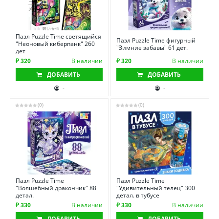
Пазл Puzzle Time светящийся
Пазл Puzzle Time фигурный
"Неоновый киберпанк" 260
"Зимние забавы" 61 дет.
дет
₽ 320
В наличии
₽ 320
В наличии
ДОБАВИТЬ
ДОБАВИТЬ
-
-
(0)
(0)
Пазл Puzzle Time
Пазл Puzzle Time
"Волшебный дракончик" 88
"Удивительный телец" 300
детал.
детал. в тубусе
₽ 330
В наличии
₽ 330
В наличии
ДОБАВИТЬ
ДОБАВИТЬ