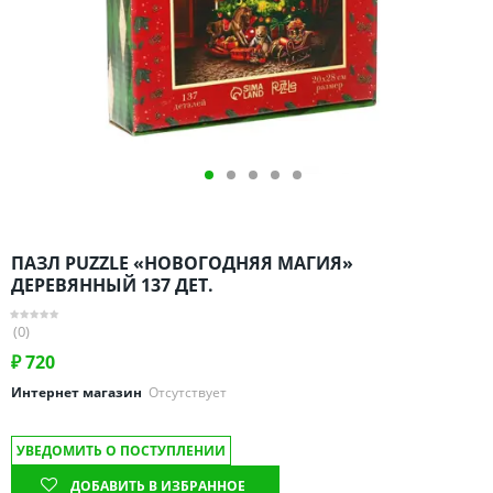
Омская область
Оренбургская область
Пензенская область
Пермский край
Ростовская область
Рязанская область
Санкт-Петербург и область
Самарская область
ПАЗЛ PUZZLE «НОВОГОДНЯЯ МАГИЯ»
Саратовская область
ДЕРЕВЯННЫЙ 137 ДЕТ.
Свердловская область
(0)
Смоленская область
₽
720
Ставропольский край
Интернет магазин
Отсутствует
Тамбовская область
Татарстан
УВЕДОМИТЬ О ПОСТУПЛЕНИИ
Тверская область
ДОБАВИТЬ В ИЗБРАННОЕ