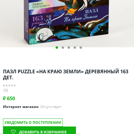
Омская область
Оренбургская область
Пензенская область
Пермский край
Ростовская область
Рязанская область
Санкт-Петербург и область
Самарская область
ПАЗЛ PUZZLE «НА КРАЮ ЗЕМЛИ» ДЕРЕВЯННЫЙ 163
Саратовская область
ДЕТ.
Свердловская область
(0)
Смоленская область
₽
650
Ставропольский край
Интернет магазин
Отсутствует
Тамбовская область
Татарстан
УВЕДОМИТЬ О ПОСТУПЛЕНИИ
Тверская область
ДОБАВИТЬ В ИЗБРАННОЕ