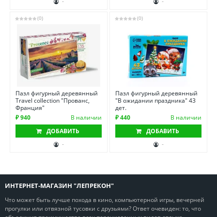
-
-
(0)
(0)
Пазл фигурный деревянный
Пазл фигурный деревянный
Travel collection "Прованс,
"В ожидании праздника" 43
Франция"
дет.
₽ 940
В наличии
₽ 440
В наличии
ДОБАВИТЬ
ДОБАВИТЬ
-
-
ИНТЕРНЕТ-МАГАЗИН "ЛЕПРЕКОН"
Что может быть лучше похода в кино, компьютерной игры, вечерней
прогулки или отвязной тусовки с друзьями? Ответ очевиден: то, что