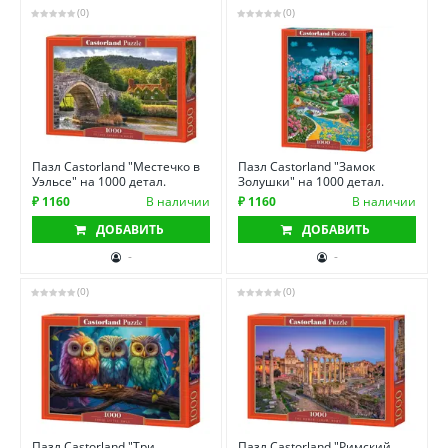
(0)
(0)
Пазл Castorland "Местечко в
Пазл Castorland "Замок
Уэльсе" на 1000 детал.
Золушки" на 1000 детал.
₽ 1160
В наличии
₽ 1160
В наличии
ДОБАВИТЬ
ДОБАВИТЬ
-
-
(0)
(0)
Пазл Castorland "Три
Пазл Castorland "Римский