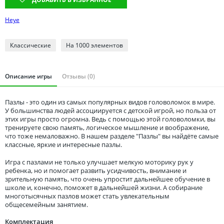
Томская область
Тюменская область
Heye
Удмуртия
Классические
На 1000 элементов
Ульяновская область
Описание игры
Отзывы (0)
Пазлы - это один из самых популярных видов головоломок в мире.
У большинства людей ассоциируется с детской игрой, но польза от
этих игры просто огромна. Ведь с помощью этой головоломки, вы
тренируете свою память, логическое мышление и воображение,
что тоже немаловажно. В нашем разделе "Пазлы" вы найдёте самые
классные, яркие и интересные пазлы.
Игра с пазлами не только улучшает мелкую моторику рук у
ребенка, но и помогает развить усидчивость, внимание и
зрительную память, что очень упростит дальнейшее обучение в
школе и, конечно, поможет в дальнейшей жизни. А собирание
многотысячных пазлов может стать увлекательным
общесемейным занятием.
Комплектация