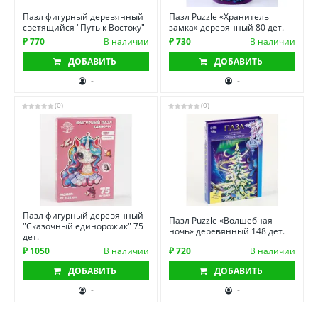
Пазл фигурный деревянный
Пазл Puzzle «Хранитель
светящийся "Путь к Востоку"
замка» деревянный 80 дет.
₽ 770
В наличии
₽ 730
В наличии
ДОБАВИТЬ
ДОБАВИТЬ
-
-
(0)
(0)
Пазл фигурный деревянный
Пазл Puzzle «Волшебная
"Сказочный единорожик" 75
ночь» деревянный 148 дет.
дет.
₽ 1050
В наличии
₽ 720
В наличии
ДОБАВИТЬ
ДОБАВИТЬ
-
-