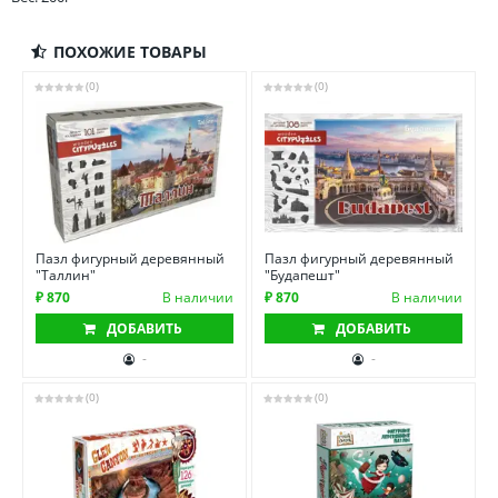
ПОХОЖИЕ ТОВАРЫ
(0)
(0)
Пазл фигурный деревянный
Пазл фигурный деревянный
"Таллин"
"Будапешт"
₽ 870
В наличии
₽ 870
В наличии
ДОБАВИТЬ
ДОБАВИТЬ
-
-
(0)
(0)