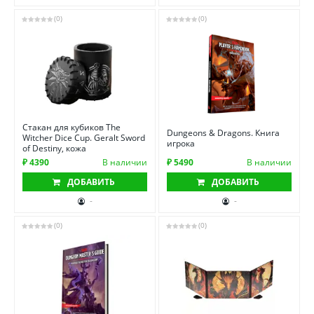
(0)
(0)
Стакан для кубиков The
Dungeons & Dragons. Книга
Witcher Dice Cup. Geralt Sword
игрока
of Destiny, кожа
₽ 4390
В наличии
₽ 5490
В наличии
ДОБАВИТЬ
ДОБАВИТЬ
-
-
(0)
(0)