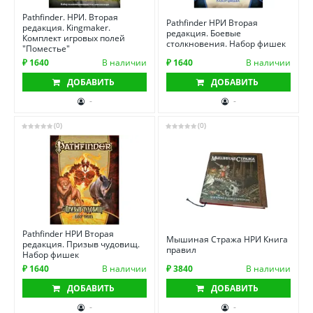
Pathfinder. НРИ. Вторая
Pathfinder НРИ Вторая
редакция. Kingmaker.
редакция. Боевые
Комплект игровых полей
столкновения. Набор фишек
"Поместье"
₽ 1640
В наличии
₽ 1640
В наличии
ДОБАВИТЬ
ДОБАВИТЬ
-
-
(0)
(0)
Pathfinder НРИ Вторая
Мышиная Стража НРИ Книга
редакция. Призыв чудовищ.
правил
Набор фишек
₽ 1640
В наличии
₽ 3840
В наличии
ДОБАВИТЬ
ДОБАВИТЬ
-
-