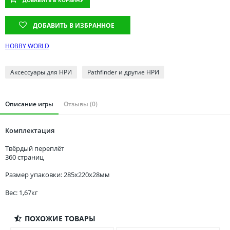
Томская область
Тюменская область
ДОБАВИТЬ В ИЗБРАННОЕ
Удмуртия
HOBBY WORLD
Ульяновская область
Аксессуары для НРИ
Pathfinder и другие НРИ
Описание игры
Отзывы (0)
Комплектация
Твёрдый переплёт
360 страниц
Размер упаковки: 285x220x28мм
Вес: 1,67кг
ПОХОЖИЕ ТОВАРЫ