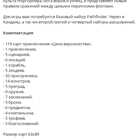
культа Норгорбера, бога воров и убийц, и представляет новые
правила сражений между целыми пиратскими флотами.
Для игры вам потребуется базовый набор Pathfinder. Череп и
Кандалы, а так же второй,третий и четвертый наборы расширений.
Комплектация
- 110 карт приключения «Цена вероломства»:
- 1 приключение,
- 5 сценариев,
- 6 локаций,
- 1 корабль,
- 5 злодеев,
- 32 прислужника,
- 14 монстров,
- 5 преград,
- 9 оружия,
- 7 заклинаний,
- 5 брони,
- 6 предметов,
- 4 компаньона,
- 5 трофеев,
- 5 благословений.
Размер карт 63х89