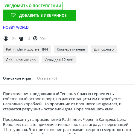
Томская область
УВЕДОМИТЬ О ПОСТУПЛЕНИИ
Тюменская область
ДОБАВИТЬ В ИЗБРАННОЕ
Удмуртия
HOBBY WORLD
Ульяновская область
12+
1-4
90+
Pathfinder и другие НРИ
Кооперативные
Для одного
Для школьников
Игры для 12 лет
Описание игры
Отзывы (0)
Приключения продолжаются! Теперь у бравых героев есть
собственный остров и порт, но для его защиты им потребуется
несколько кораблей. Но противник из прошлого не дремлет, и
старается разрушить островной дом. Пора помешать ему!
Продолжая путь приключений Pathfinder. Череп и Кандалы. Цена
Вероломства - это приключенческая ролевая игра для персонажей
11-го уровня. Это приключение раскрывает секреты смертоносного