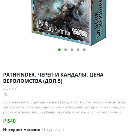
Омская область
Оренбургская область
Пензенская область
Пермский край
Ростовская область
Рязанская область
Санкт-Петербург и область
Самарская область
PATHFINDER. ЧЕРЕП И КАНДАЛЫ. ЦЕНА
Саратовская область
ВЕРОЛОМСТВА (ДОП.5)
Свердловская область
(0)
Смоленская область
За время пяти сценариев вам предстоит найти новых союзников,
Ставропольский край
заполучить легендарный клинок «Поцелуй Айгера» и наконец-то
расквитаться с вашим бывшим капитаном и его прихвостнями.
Тамбовская область
₽
540
Татарстан
Интернет магазин
Отсутствует
Тверская область