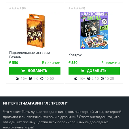
(0)
(0)
Параллельные истории
Котярус
Разлом
₽ 550
В наличии
₽ 550
В наличии
ДОБАВИТЬ
ДОБАВИТЬ
16+
1-6
40-60
16+
2-10
15-20
ИНТЕРНЕТ-МАГАЗИН "ЛЕПРЕКОН"
Что может быть лучше похода в кино, компьютерной игры, вечерней
прогулки или отвязной тусовки с друзьями? Ответ очевиден: то, что
объединит преимущества всех перечисленных видов отдыха -
настольные игры!