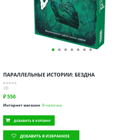
Омская область
Оренбургская область
Пензенская область
Пермский край
Ростовская область
Рязанская область
Санкт-Петербург и область
Самарская область
ПАРАЛЛЕЛЬНЫЕ ИСТОРИИ: БЕЗДНА
Саратовская область
Свердловская область
(0)
Смоленская область
₽
550
Ставропольский край
Интернет магазин
В наличии
Тамбовская область
ДОБАВИТЬ
В КОРЗИНУ
Татарстан
Тверская область
ДОБАВИТЬ В ИЗБРАННОЕ