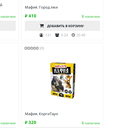
ей
Мафия. Город лжи
₽ 410
 наличии
В наличии
ДОБАВИТЬ
В КОРЗИНУ
12+
3-20
20-40
(0)
Мафия. КоргиТаун
₽ 320
 наличии
В наличии