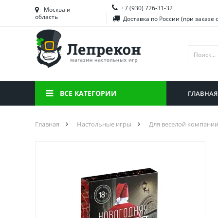
+7 (930) 726-31-32
Башкортостан
Морд
Москва и
область
Доставка по России (при заказе 
Брянская область
Моск
Вологодская область
Ниже
Воронежская область
Ново
Иркутская область
Омск
ВСЕ КАТЕГОРИИ
ГЛАВНАЯ
Калининградская область
Орен
Главная
Настольные игры
Для веселой компани