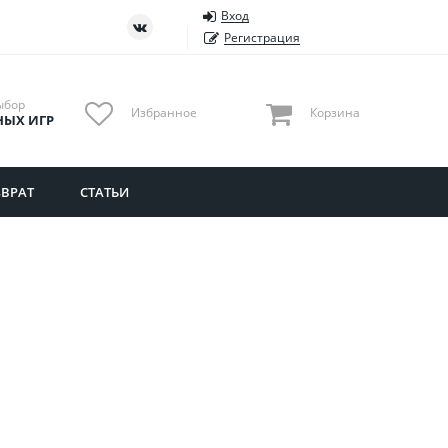
Вход
ть
Тюменская область
Регистрация
Удмуртия
Ульяновская область
ыбор
Избранное
Корзина
НЫХ ИГР
ВРАТ
СТАТЬИ