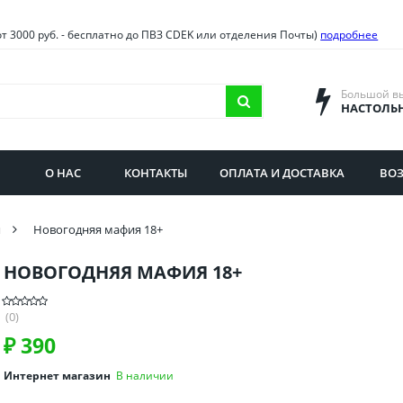
овия
Санкт-Петербург и облас
от 3000 руб. - бесплатно до ПВЗ CDEK или отделения Почты)
подробнее
ва и область
Самарская область
городская область
Саратовская область
Большой в
НАСТОЛЬ
сибирская область
Свердловская область
ая область
Смоленская область
О НАС
КОНТАКТЫ
ОПЛАТА И ДОСТАВКА
ВОЗ
бургская область
Ставропольский край
и
Новогодняя мафия 18+
НОВОГОДНЯЯ МАФИЯ 18+
(0)
₽
390
Интернет магазин
В наличии