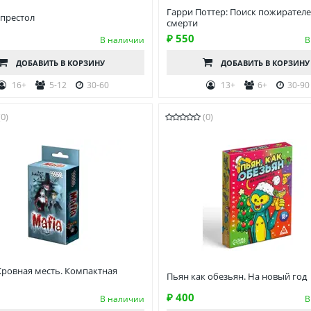
Гарри Поттер: Поиск пожирател
 престол
смерти
₽ 550
В наличии
В
ДОБАВИТЬ
В КОРЗИНУ
ДОБАВИТЬ
В КОРЗИНУ
16+
5-12
30-60
13+
6+
30-90
(0)
(0)
Кровная месть. Компактная
Пьян как обезьян. На новый год
₽ 400
В наличии
В