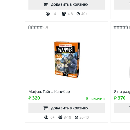
ДОБАВИТЬ
В КОРЗИНУ
14+
4-8
40+
(0)
Мафия. Тайна Капибар
Я ни раз
₽ 320
₽ 370
В наличии
ДОБАВИТЬ
В КОРЗИНУ
6+
3-18
20-40