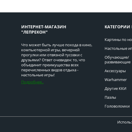
ИНТЕРНЕТ-МАГАЗИН
КАТЕГОРИИ 
"ЛЕПРЕКОН"
Картины по н
Что может быть лучше похода в кино,
Настольные и
компьютерной игры, вечерней
прогулки или отвязной тусовки с
Обучающие/
друзьями? Ответ очевиден: то, что
развивающие
объединит преимущества всех
перечисленных видов отдыха -
Аксессуары
настольные игры!
Warhammer
Подробнее..
Другие ККИ
Пазлы
Головоломки
Использ