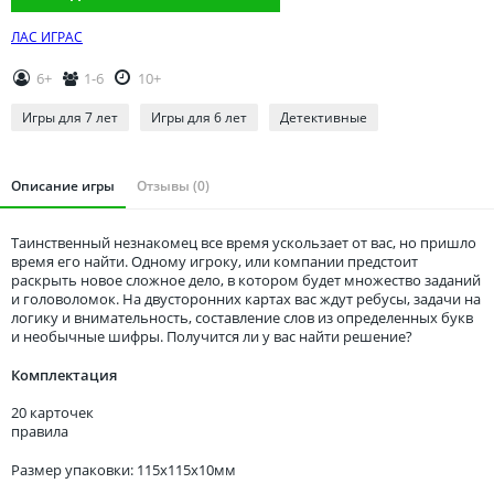
Томская область
ЛАС ИГРАС
Тюменская область
Удмуртия
6+
1-6
10+
Ульяновская область
Игры для 7 лет
Игры для 6 лет
Детективные
Описание игры
Отзывы (0)
Таинственный незнакомец все время ускользает от вас, но пришло
время его найти. Одному игроку, или компании предстоит
раскрыть новое сложное дело, в котором будет множество заданий
и головоломок. На двусторонних картах вас ждут ребусы, задачи на
логику и внимательность, составление слов из определенных букв
и необычные шифры. Получится ли у вас найти решение?
Комплектация
20 карточек
правила
Размер упаковки: 115x115x10мм