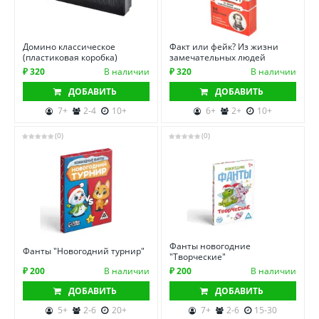
Домино классическое
Факт или фейк? Из жизни
(пластиковая коробка)
замечательных людей
₽ 320
В наличии
₽ 320
В наличии
ДОБАВИТЬ
ДОБАВИТЬ
7+
2-4
10+
6+
2+
10+
(0)
(0)
Фанты новогодние
Фанты "Новогодний турнир"
"Творческие"
₽ 200
В наличии
₽ 200
В наличии
ДОБАВИТЬ
ДОБАВИТЬ
5+
2-6
20+
7+
2-6
15-30