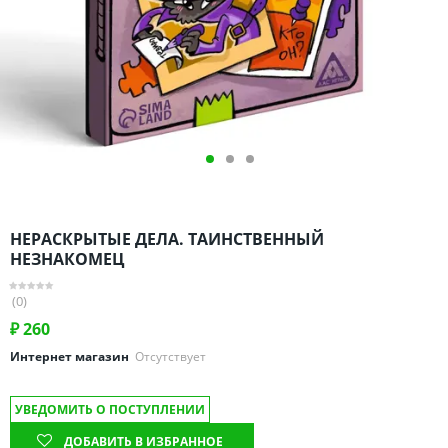
Омская область
Оренбургская область
Пензенская область
Пермский край
Ростовская область
Рязанская область
Санкт-Петербург и область
Самарская область
НЕРАСКРЫТЫЕ ДЕЛА. ТАИНСТВЕННЫЙ
Саратовская область
НЕЗНАКОМЕЦ
Свердловская область
(0)
Смоленская область
₽
260
Ставропольский край
Интернет магазин
Отсутствует
Тамбовская область
Татарстан
УВЕДОМИТЬ О ПОСТУПЛЕНИИ
Тверская область
ДОБАВИТЬ В ИЗБРАННОЕ