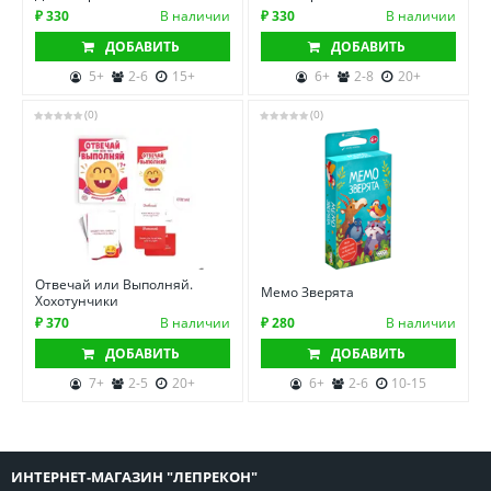
₽ 330
В наличии
₽ 330
В наличии
ДОБАВИТЬ
ДОБАВИТЬ
5+
2-6
15+
6+
2-8
20+
(0)
(0)
Отвечай или Выполняй.
Мемо Зверята
Хохотунчики
₽ 370
В наличии
₽ 280
В наличии
ДОБАВИТЬ
ДОБАВИТЬ
7+
2-5
20+
6+
2-6
10-15
ИНТЕРНЕТ-МАГАЗИН "ЛЕПРЕКОН"