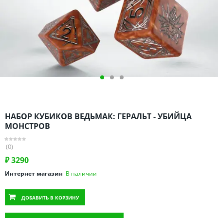
Омская область
Оренбургская область
Пензенская область
Пермский край
Ростовская область
Рязанская область
Санкт-Петербург и область
Самарская область
НАБОР КУБИКОВ ВЕДЬМАК: ГЕРАЛЬТ - УБИЙЦА
Саратовская область
МОНСТРОВ
Свердловская область
(0)
Смоленская область
₽
3290
Ставропольский край
Интернет магазин
В наличии
Тамбовская область
Татарстан
ДОБАВИТЬ
В КОРЗИНУ
Тверская область