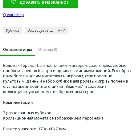
Томская область
ДОБАВИТЬ В ИЗБРАННОЕ
Тюменская область
Q-workshop
Удмуртия
Ульяновская область
Кубики
Аксессуары для НРИ
Описание игры
Отзывы (0)
Ведьмак Геральт был настоящим мастером своего дела, любые
проблемы решал быстро и проявлял минимум эмоций. Его образ
полюбился многим читателям и игрокам, став поистине
культовым. Данный набор кубиков для ролевых игр выполнен в
стилистике знаменитого цикла "Ведьмак" и содержит
коллекционную монету с изображением героя.
Комплектация
7 разногранных кубиков
Коллекционная монета с изображением персонажа
Размер упаковки: 170x100x20мм