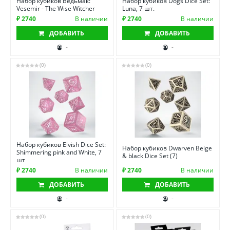
Набор кубиков Ведьмак:
Набор кубиков Dogs Dice Set:
Vesemir - The Wise Witcher
Luna, 7 шт.
₽ 2740
В наличии
₽ 2740
В наличии
ДОБАВИТЬ
ДОБАВИТЬ
-
-
(0)
(0)
Набор кубиков Elvish Dice Set:
Набор кубиков Dwarven Beige
Shimmering pink and White, 7
& black Dice Set (7)
шт
₽ 2740
В наличии
₽ 2740
В наличии
ДОБАВИТЬ
ДОБАВИТЬ
-
-
(0)
(0)