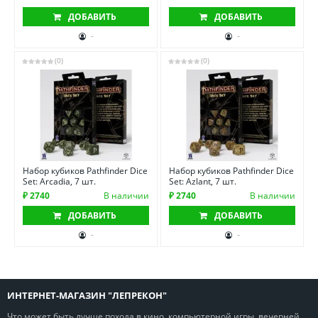
ДОБАВИТЬ
ДОБАВИТЬ
-
-
(0)
(0)
Набор кубиков Pathfinder Dice
Набор кубиков Pathfinder Dice
Set: Arcadia, 7 шт.
Set: Azlant, 7 шт.
₽ 2740
В наличии
₽ 2740
В наличии
ДОБАВИТЬ
ДОБАВИТЬ
-
-
ИНТЕРНЕТ-МАГАЗИН "ЛЕПРЕКОН"
Что может быть лучше похода в кино, компьютерной игры, вечерней