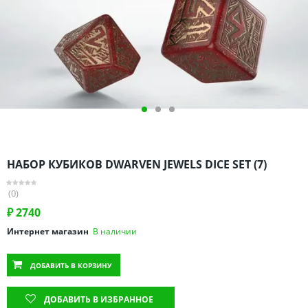
Омская область
Оренбургская область
Пензенская область
Пермский край
Ростовская область
Рязанская область
Санкт-Петербург и область
Самарская область
НАБОР КУБИКОВ DWARVEN JEWELS DICE SET (7)
Саратовская область
Свердловская область
(0)
Смоленская область
₽
2740
Ставропольский край
Интернет магазин
В наличии
Тамбовская область
ДОБАВИТЬ
В КОРЗИНУ
Татарстан
Тверская область
ДОБАВИТЬ В ИЗБРАННОЕ