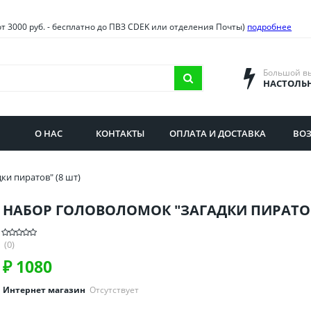
овия
Санкт-Петербург и облас
от 3000 руб. - бесплатно до ПВЗ CDEK или отделения Почты)
подробнее
ва и область
Самарская область
городская область
Саратовская область
Большой в
НАСТОЛЬ
сибирская область
Свердловская область
ая область
Смоленская область
О НАС
КОНТАКТЫ
ОПЛАТА И ДОСТАВКА
ВОЗ
бургская область
Ставропольский край
ки пиратов" (8 шт)
НАБОР ГОЛОВОЛОМОК "ЗАГАДКИ ПИРАТОВ
(0)
₽
1080
Интернет магазин
Отсутствует