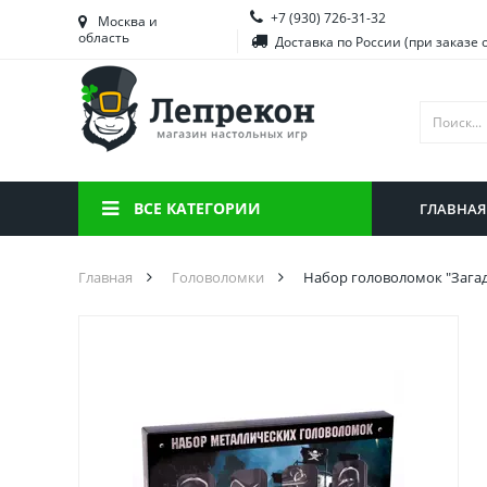
+7 (930) 726-31-32
Башкортостан
Морд
Москва и
область
Доставка по России (при заказе 
Брянская область
Моск
Вологодская область
Ниже
Воронежская область
Ново
Иркутская область
Омск
ВСЕ КАТЕГОРИИ
ГЛАВНАЯ
Калининградская область
Орен
Главная
Головоломки
Набор головоломок "Загад