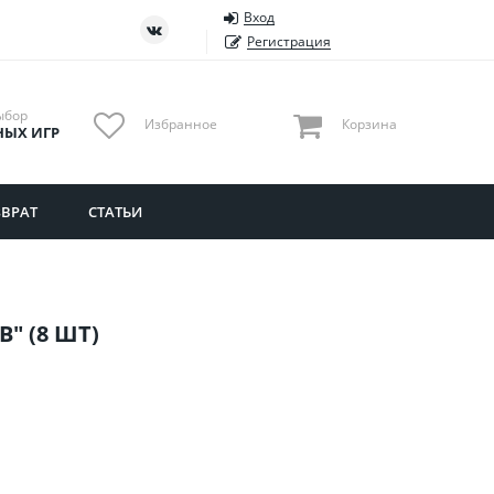
Вход
ть
Тюменская область
Регистрация
Удмуртия
Ульяновская область
ыбор
Избранное
Корзина
НЫХ ИГР
ВРАТ
СТАТЬИ
" (8 ШТ)