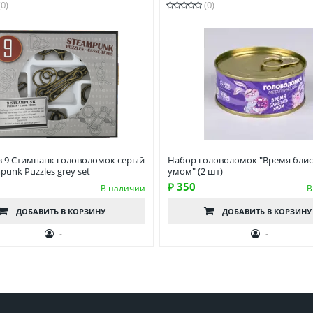
(0)
(0)
з 9 Стимпанк головоломок серый
Набор головоломок "Время блис
mpunk Puzzles grey set
умом" (2 шт)
₽ 350
В наличии
В
ДОБАВИТЬ
В КОРЗИНУ
ДОБАВИТЬ
В КОРЗИНУ
-
-