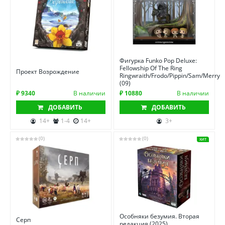
Фигурка Funko Pop Deluxe:
Fellowship Of The Ring
Проект Возрождение
Ringwraith/Frodo/Pippin/Sam/Merry
(09)
₽ 9340
В наличии
₽ 10880
В наличии
ДОБАВИТЬ
ДОБАВИТЬ
14+
1-4
14+
3+
(0)
(0)
ХИТ
Особняки безумия. Вторая
Серп
редакция (2025)