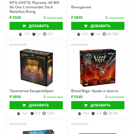
MTG (АНГЛ): Phyrexia: All Will
Be One Commander Deck
Виноделие
Rebellion Rising
₽ 5500
В наличии
₽ 9890
В наличии
ДОБАВИТЬ
ДОБАВИТЬ
13+
2+
10+
13+
1-6
60-180
(0)
(0)
Проклятие Канделябрии
Blood Rage. Кровь и ярость
₽ 9890
В наличии
₽ 9340
В наличии
ДОБАВИТЬ
ДОБАВИТЬ
12+
2-5
120+
14+
2-4
60-90
(0)
(0)