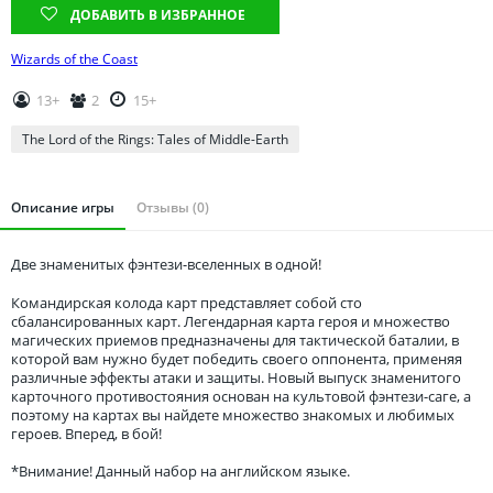
Томская область
ДОБАВИТЬ В ИЗБРАННОЕ
Тюменская область
Wizards of the Coast
Удмуртия
13+
2
15+
Ульяновская область
The Lord of the Rings: Tales of Middle-Earth
Описание игры
Отзывы (0)
Две знаменитых фэнтези-вселенных в одной!
Командирская колода карт представляет собой сто
сбалансированных карт. Легендарная карта героя и множество
магических приемов предназначены для тактической баталии, в
которой вам нужно будет победить своего оппонента, применяя
различные эффекты атаки и защиты. Новый выпуск знаменитого
карточного противостояния основан на культовой фэнтези-саге, а
поэтому на картах вы найдете множество знакомых и любимых
героев. Вперед, в бой!
*Внимание! Данный набор на английском языке.