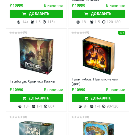
₽ 10990
В наличии
₽ 10990
В наличии
ДОБАВИТЬ
ДОБАВИТЬ
14+
1-5
115+
18+
1-5
120-180
(0)
(0)
ХИТ
Трон кубов. Приключения
Fateforge: Хроники Каана
(доп)
₽ 10990
В наличии
₽ 10990
В наличии
ДОБАВИТЬ
ДОБАВИТЬ
13+
1-4
60+
8+
1-4
90-120
(0)
(0)