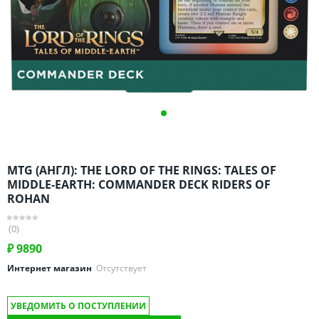
Омская область
Оренбургская область
Пензенская область
Пермский край
Ростовская область
Рязанская область
Санкт-Петербург и область
Самарская область
MTG (АНГЛ): THE LORD OF THE RINGS: TALES OF
Саратовская область
MIDDLE-EARTH: COMMANDER DECK RIDERS OF
Свердловская область
ROHAN
Смоленская область
(0)
Ставропольский край
₽
9890
Тамбовская область
Интернет магазин
Отсутствует
Татарстан
Тверская область
УВЕДОМИТЬ О ПОСТУПЛЕНИИ