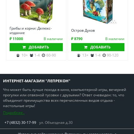
Грибы и корни: Делюкс-
Остров Духов
издание
₽ 11000
В наличии
₽ 8790
В наличии
ДОБАВИТЬ
ДОБАВИТЬ
10+
1-4
60-90
13+
1-4
90-120
ИНТЕРНЕТ-МАГАЗИН "ЛЕПРЕКОН"
Что может быть лучше похода в кино, компьютерной игры, вечерней
прогулки или отвязной тусовки с друзьями? Ответ очевиден: то, что
объединит преимущества всех перечисленных видов отдыха -
настольные игры!
Подробнее..
+7 (4832) 30-17-99
ул. Объездная д.30