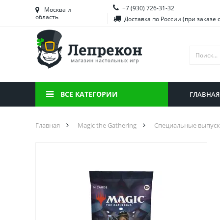
+7 (930) 726-31-32
Башкортостан
Морд
Москва и
область
Доставка по России (при заказе 
Брянская область
Моск
Вологодская область
Ниже
Воронежская область
Ново
Иркутская область
Омск
ВСЕ КАТЕГОРИИ
ГЛАВНАЯ
Калининградская область
Орен
Главная
Magic the Gathering
Специальные выпус