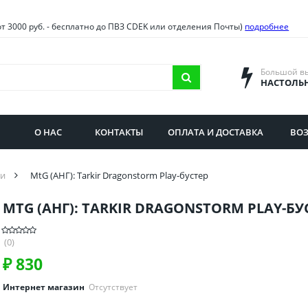
овия
Санкт-Петербург и облас
от 3000 руб. - бесплатно до ПВЗ CDEK или отделения Почты)
подробнее
ва и область
Самарская область
городская область
Саратовская область
Большой в
НАСТОЛЬ
сибирская область
Свердловская область
ая область
Смоленская область
О НАС
КОНТАКТЫ
ОПЛАТА И ДОСТАВКА
ВОЗ
бургская область
Ставропольский край
ки
MtG (АНГ): Tarkir Dragonstorm Play-бустер
MTG (АНГ): TARKIR DRAGONSTORM PLAY-БУ
(0)
₽
830
Интернет магазин
Отсутствует