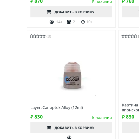
₽ 870
₽ 760
В наличии
ДОБАВИТЬ
В КОРЗИНУ
14+
2+
10+
(0)
Картина
Layer: Canoptek Alloy (12ml)
японском
₽ 830
₽ 830
В наличии
ДОБАВИТЬ
В КОРЗИНУ
-