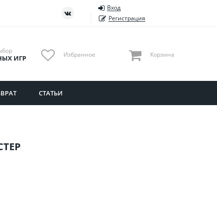
Вход
ть
Тюменская область
Регистрация
Удмуртия
Ульяновская область
ыбор
Избранное
Корзина
НЫХ ИГР
ВРАТ
СТАТЬИ
СТЕР