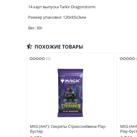
14 карт выпуска Tarkir Dragonstorm
Размер упаковки: 120x65x3мм
Вес: 30г
ПОХОЖИЕ ТОВАРЫ
(0)
MtG (АНГ): Секреты Стриксхейвена Play-
MtG (АНГ
бустер
Play-бус