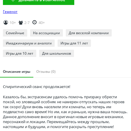
Томская область
Тюменская область
Геменот
Удмуртия
10+
2-7
40+
Ульяновская область
Семейные
На ассоциации
Для веселой компании
Имаджинариум и аналоги
Игры для 11 лет
Игры для 10 лет
Для школьников
Описание игры
Отзывы (0)
Спиритический сеанс продолжается!
Казалось бы, экстрасенсам удалось помочь призраку обрести
покой, но зловещий особняк не намерен отпускать наших героев
так скоро! Духи вновь населили эти комнаты, но теперь им
подвластно само время! Но им, как и раньше, нужна ваша помощь.
Данное дополнение вносит в оригинал новые игровые механики,
персонажей и локации. Перемещайтесь между прошлым,
настоящим и будущим, и помогите раскрыть преступление!