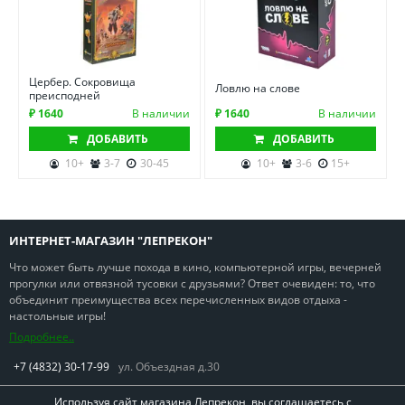
Цербер. Сокровища
Ловлю на слове
преисподней
₽ 1640
В наличии
₽ 1640
В наличии
ДОБАВИТЬ
ДОБАВИТЬ
10+
3-7
30-45
10+
3-6
15+
ИНТЕРНЕТ-МАГАЗИН "ЛЕПРЕКОН"
Что может быть лучше похода в кино, компьютерной игры, вечерней
прогулки или отвязной тусовки с друзьями? Ответ очевиден: то, что
объединит преимущества всех перечисленных видов отдыха -
настольные игры!
Подробнее..
+7 (4832) 30-17-99
ул. Объездная д.30
Используя сайт магазина Лепрекон, вы соглашаетесь с