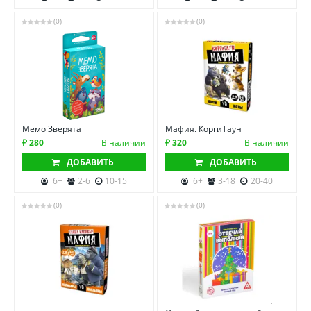
(0)
(0)
Мемо Зверята
Мафия. КоргиТаун
₽ 280
В наличии
₽ 320
В наличии
ДОБАВИТЬ
ДОБАВИТЬ
6+
2-6
10-15
6+
3-18
20-40
(0)
(0)