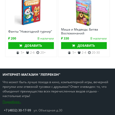
Маша и Медведь: Битва
Фанты "Новогодний турнир"
Воспоминаний
₽ 200
В наличии
₽ 330
В наличии
ДОБАВИТЬ
ДОБАВИТЬ
5+
2-6
20+
5+
2-4
20-30
ИНТЕРНЕТ-МАГАЗИН "ЛЕПРЕКОН"
Что может быть лучше похода в кино, компьютерной игры, вечерней
прогулки или отвязной тусовки с друзьями? Ответ очевиден: то, что
объединит преимущества всех перечисленных видов отдыха -
настольные игры!
Подробнее..
+7 (4832) 30-17-99
ул. Объездная д.30