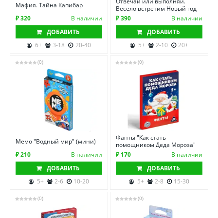
Отвечай или выполняй.
Мафия. Тайна Капибар
Весело встретим Новый год
₽ 320
В наличии
₽ 390
В наличии
ДОБАВИТЬ
ДОБАВИТЬ
6+
3-18
20-40
5+
2-10
20+
(0)
(0)
Фанты "Как стать
Мемо "Водный мир" (мини)
помощником Деда Мороза"
₽ 210
В наличии
₽ 170
В наличии
ДОБАВИТЬ
ДОБАВИТЬ
5+
2-6
10-20
5+
2-8
15-30
(0)
(0)