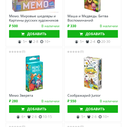
Мемо. Мировые шедевры и
Маша и Медведь: Битва
Картины русских художников
Воспоминаний
₽ 500
В наличии
₽ 330
В наличии
ДОБАВИТЬ
ДОБАВИТЬ
5+
2-8
10+
5+
2-4
20-30
(0)
(0)
Мемо Зверята
Соображарий Junior
₽ 280
В наличии
₽ 550
В наличии
ДОБАВИТЬ
ДОБАВИТЬ
6+
2-6
10-15
5+
2-6
10+
(0)
(0)