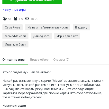
Томская область
Тюменская область
Нескучные игры
Удмуртия
5+
1-5
10-20
Ульяновская область
Семейные
На память/внимательность
В дорогу
Мемо/Мемори
Для одного
Игры для 5 лет
Игры для 6 лет
Описание игры
Видео-обзор
Отзывы (0)
Кто обладает лучшей памятью?
На сей раз в знаменитую серию "Мемо" врываются акулы, скаты и
медузы, - ведь на сей раз темой игры станут морские обитатели.
Выкладывайте карты рисунком вниз и ищите совпадающие
картинки, переворачивая две любые карты. Кто соберет больше,
тот и станет победителем!
Комплектация