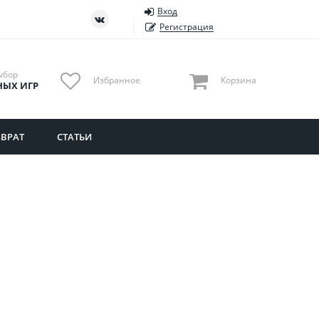
Вход
ть
Тюменская область
Регистрация
Удмуртия
Ульяновская область
ыбор
Избранное
Корзина
НЫХ ИГР
ВРАТ
СТАТЬИ