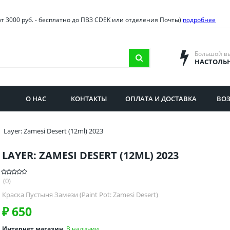
овия
Санкт-Петербург и облас
от 3000 руб. - бесплатно до ПВЗ CDEK или отделения Почты)
подробнее
ва и область
Самарская область
городская область
Саратовская область
Большой в
НАСТОЛЬ
сибирская область
Свердловская область
ая область
Смоленская область
О НАС
КОНТАКТЫ
ОПЛАТА И ДОСТАВКА
ВОЗ
бургская область
Ставропольский край
Layer: Zamesi Desert (12ml) 2023
LAYER: ZAMESI DESERT (12ML) 2023
(0)
Краска Пустыня Замези (Paint Pot: Zamesi Desert)
₽
650
Интернет магазин
В наличии