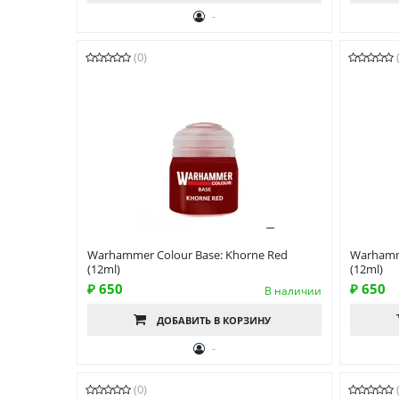
-
(0)
Warhammer Colour Base: Khorne Red
Warhamme
(12ml)
(12ml)
₽ 650
₽ 650
В наличии
ДОБАВИТЬ
В КОРЗИНУ
-
(0)