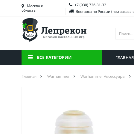
+7 (930) 726-31-32
Башкортостан
Морд
Москва и
область
Доставка по России (при заказе 
Брянская область
Моск
Вологодская область
Ниже
Воронежская область
Ново
Иркутская область
Омск
ВСЕ КАТЕГОРИИ
ГЛАВНАЯ
Калининградская область
Орен
Главная
Warhammer
Warhammer Аксессуары